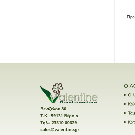
Προ
Ο Λ
Ο λ
Καλ
Βενιζέλου 80
Ταμ
Τ.Κ.: 59131 Βέροια
Κα
Τηλ.: 23310 60629
sales@valentine.gr