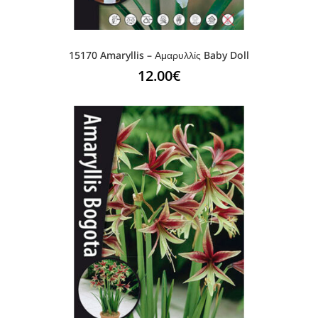
15170 Amaryllis – Αμαρυλλίς Baby Doll
12.00
€