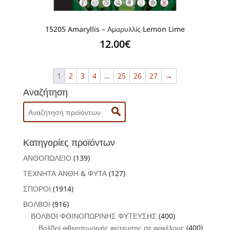
15205 Amaryllis – Αμαρυλλίς Lemon Lime
12.00
€
1
2
3
4
…
25
26
27
→
Αναζήτηση
Search
for:
Κατηγορίες προϊόντων
ΑΝΘΟΠΩΛΕΙΟ
(139)
ΤΕΧΝΗΤΑ ΑΝΘΗ & ΦΥΤΑ
(127)
ΣΠΟΡΟΙ
(1914)
ΒΟΛΒΟΙ
(916)
ΒΟΛΒOI ΦΘΙΝΟΠΩΡΙΝΗΣ ΦΥΤΕΥΣΗΣ
(400)
Βολβοί φθινοπωρινής φύτευσης σε φακέλους
(400)