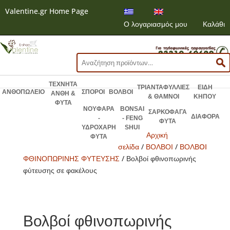
Valentine.gr Home Page
Ο λογαριασμός μου
Καλάθι
Αναζήτηση
για:
ΤΕΧΝΗΤΑ
ΤΡΙΑΝΤΑΦΥΛΛΙΕΣ
ΕΙΔΗ
ΑΝΘΟΠΩΛΕΙΟ
ΣΠΟΡΟΙ
ΒΟΛΒΟΙ
ΑΝΘΗ &
& ΘΑΜΝΟΙ
ΚΗΠΟΥ
ΦΥΤΑ
ΝΟΥΦΑΡΑ
BONSAI
ΣΑΡΚΟΦΑΓΑ
ΔΙΑΦΟΡΑ
-
- FENG
ΦΥΤΑ
ΥΔΡΟΧΑΡΗ
SHUI
Αρχική
ΦΥΤΑ
σελίδα
/
ΒΟΛΒΟΙ
/
ΒΟΛΒOI
ΦΘΙΝΟΠΩΡΙΝΗΣ ΦΥΤΕΥΣΗΣ
/ Βολβοί φθινοπωρινής
φύτευσης σε φακέλους
Βολβοί φθινοπωρινής