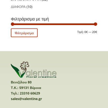
ΔΙΑΦΟΡΑ
(10)
Φιλτράρισμα με τιμή
Ελάχιστ
Μέγιστη
Τιμή:
0€
—
20€
Φιλτράρισμα
τιμή
τιμή
Βενιζέλου 80
Τ.Κ.: 59131 Βέροια
Τηλ.: 23310 60629
sales@valentine.gr