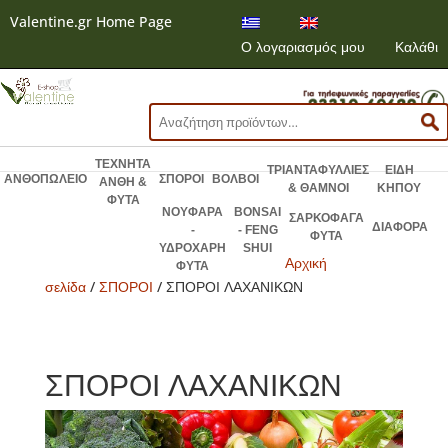
Valentine.gr Home Page
Ο λογαριασμός μου
Καλάθι
Αναζήτηση
για:
ΤΕΧΝΗΤΑ
ΤΡΙΑΝΤΑΦΥΛΛΙΕΣ
ΕΙΔΗ
ΑΝΘΟΠΩΛΕΙΟ
ΣΠΟΡΟΙ
ΒΟΛΒΟΙ
ΑΝΘΗ &
& ΘΑΜΝΟΙ
ΚΗΠΟΥ
ΦΥΤΑ
ΝΟΥΦΑΡΑ
BONSAI
ΣΑΡΚΟΦΑΓΑ
ΔΙΑΦΟΡΑ
-
- FENG
ΦΥΤΑ
ΥΔΡΟΧΑΡΗ
SHUI
Αρχική
ΦΥΤΑ
σελίδα
/
ΣΠΟΡΟΙ
/ ΣΠΟΡΟΙ ΛΑΧΑΝΙΚΩΝ
ΣΠΟΡΟΙ ΛΑΧΑΝΙΚΩΝ