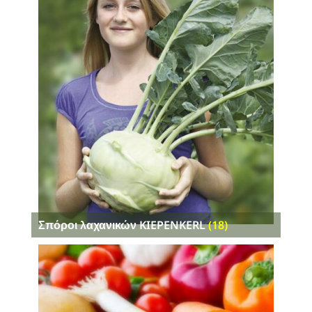
Σπόροι λαχανικών KIEPENKERL
(18)