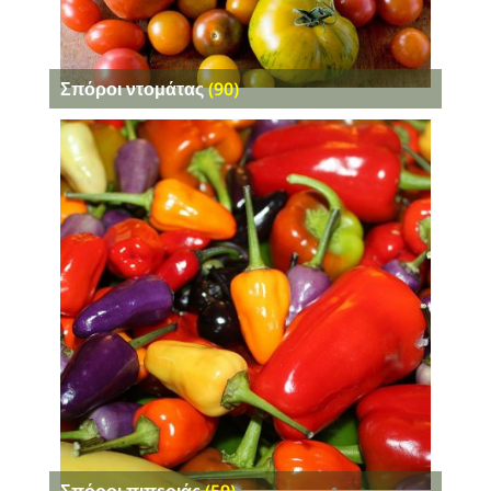
Σπόροι ντομάτας
(90)