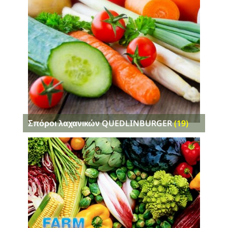
Σπόροι λαχανικών QUEDLINBURGER
(19)