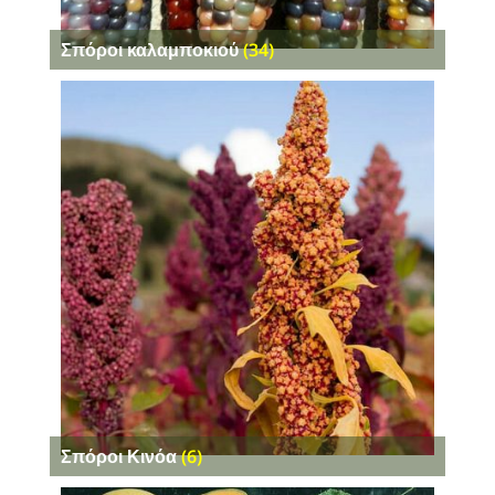
Σπόροι καλαμποκιού
(34)
Σπόροι Κινόα
(6)