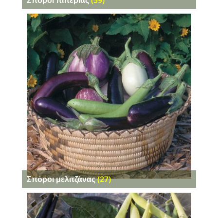
Σπόροι πιπεριάς
(59)
Σπόροι μελιτζάνας
(27)