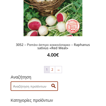
3052 – Ραπάνι άσπρο κοκκινόσαρκο – Raphanus
sativus «Red Meat»
4.00
€
1
2
→
Αναζήτηση
Search
for:
Κατηγορίες προϊόντων