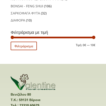
BONSAI - FENG SHUI
(106)
ΣΑΡΚΟΦΑΓΑ ΦΥΤΑ
(32)
ΔΙΑΦΟΡΑ
(10)
Φιλτράρισμα με τιμή
Ελάχιστ
Μέγιστη
Τιμή:
0€
—
10€
Φιλτράρισμα
τιμή
τιμή
Βενιζέλου 80
Τ.Κ.: 59131 Βέροια
Τηλ.: 23310 60629