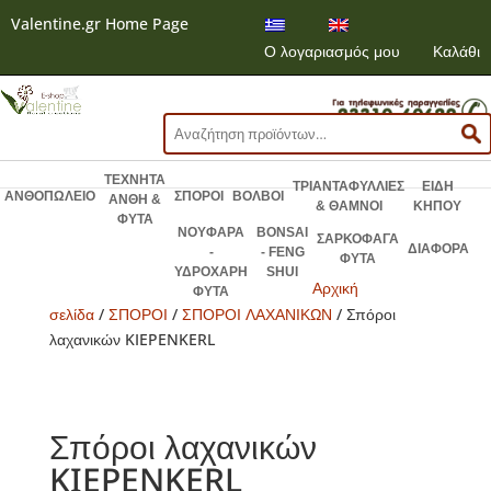
Valentine.gr Home Page
Ο λογαριασμός μου
Καλάθι
Αναζήτηση
για:
ΤΕΧΝΗΤΑ
ΤΡΙΑΝΤΑΦΥΛΛΙΕΣ
ΕΙΔΗ
ΑΝΘΟΠΩΛΕΙΟ
ΣΠΟΡΟΙ
ΒΟΛΒΟΙ
ΑΝΘΗ &
& ΘΑΜΝΟΙ
ΚΗΠΟΥ
ΦΥΤΑ
ΝΟΥΦΑΡΑ
BONSAI
ΣΑΡΚΟΦΑΓΑ
ΔΙΑΦΟΡΑ
-
- FENG
ΦΥΤΑ
ΥΔΡΟΧΑΡΗ
SHUI
Αρχική
ΦΥΤΑ
σελίδα
/
ΣΠΟΡΟΙ
/
ΣΠΟΡΟΙ ΛΑΧΑΝΙΚΩΝ
/ Σπόροι
λαχανικών KIEPENKERL
Σπόροι λαχανικών
KIEPENKERL