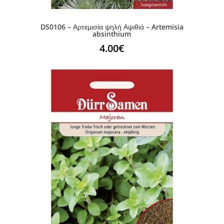
DS0106 – Αρτεμισία ψηλή Αψιθιά – Artemisia
absinthium
4.00
€