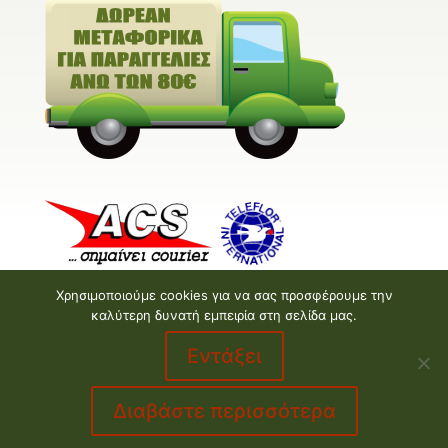
Χρησιμοποιούμε cookies για να σας προσφέρουμε την
καλύτερη δυνατή εμπειρία στη σελίδα μας.
Εντάξει
Valentine E-shop © 2026 | Design and Development
by
Valentine floral creations
Διαβάστε περισσότερα
made by