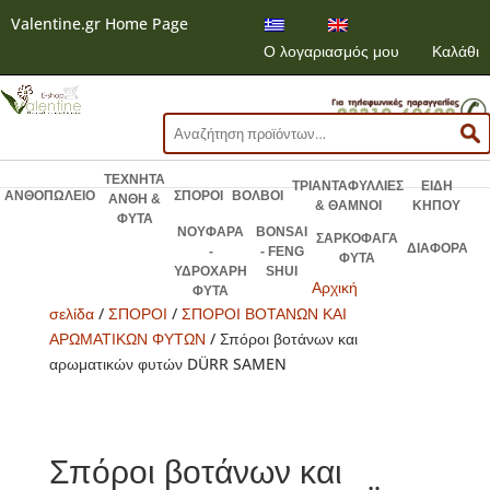
Valentine.gr Home Page
Ο λογαριασμός μου
Καλάθι
Αναζήτηση
για:
ΤΕΧΝΗΤΑ
ΤΡΙΑΝΤΑΦΥΛΛΙΕΣ
ΕΙΔΗ
ΑΝΘΟΠΩΛΕΙΟ
ΣΠΟΡΟΙ
ΒΟΛΒΟΙ
ΑΝΘΗ &
& ΘΑΜΝΟΙ
ΚΗΠΟΥ
ΦΥΤΑ
ΝΟΥΦΑΡΑ
BONSAI
ΣΑΡΚΟΦΑΓΑ
ΔΙΑΦΟΡΑ
-
- FENG
ΦΥΤΑ
ΥΔΡΟΧΑΡΗ
SHUI
Αρχική
ΦΥΤΑ
σελίδα
/
ΣΠΟΡΟΙ
/
ΣΠΟΡΟΙ ΒΟΤΑΝΩΝ ΚΑΙ
ΑΡΩΜΑΤΙΚΩΝ ΦΥΤΩΝ
/ Σπόροι βοτάνων και
αρωματικών φυτών DÜRR SAMEN
Σπόροι βοτάνων και