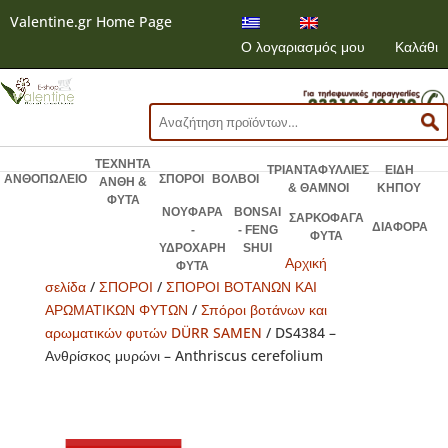
Valentine.gr Home Page
Ο λογαριασμός μου
Καλάθι
Αναζήτηση
για:
ΤΕΧΝΗΤΑ
ΤΡΙΑΝΤΑΦΥΛΛΙΕΣ
ΕΙΔΗ
ΑΝΘΟΠΩΛΕΙΟ
ΣΠΟΡΟΙ
ΒΟΛΒΟΙ
ΑΝΘΗ &
& ΘΑΜΝΟΙ
ΚΗΠΟΥ
ΦΥΤΑ
ΝΟΥΦΑΡΑ
BONSAI
ΣΑΡΚΟΦΑΓΑ
ΔΙΑΦΟΡΑ
-
- FENG
ΦΥΤΑ
ΥΔΡΟΧΑΡΗ
SHUI
Αρχική
ΦΥΤΑ
σελίδα
/
ΣΠΟΡΟΙ
/
ΣΠΟΡΟΙ ΒΟΤΑΝΩΝ ΚΑΙ
ΑΡΩΜΑΤΙΚΩΝ ΦΥΤΩΝ
/
Σπόροι βοτάνων και
αρωματικών φυτών DÜRR SAMEN
/ DS4384 –
Ανθρίσκος μυρώνι – Anthriscus cerefolium