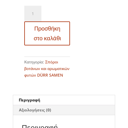
DS4384
–
Ανθρίσκος
Προσθήκη
μυρώνι
–
στο καλάθι
Anthriscus
cerefolium
ποσότητα
Κατηγορία:
Σπόροι
βοτάνων και αρωματικών
φυτών DÜRR SAMEN
Περιγραφή
Αξιολογήσεις (0)
Περιγραφή