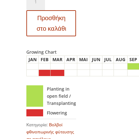
Galanthus
-
Προσθήκη
Γάλανθος
Woronowii
στο καλάθι
ποσότητα
Growing Chart
JAN
FEB
MAR
APR
MAI
JUN
JUL
AUG
SEP
Planting in
open field /
Transplanting
Flowering
Κατηγορία:
Βολβοί
φθινοπωρινής φύτευσης
σε φακέλους