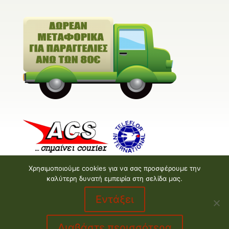
Χρησιμοποιούμε cookies για να σας προσφέρουμε την
καλύτερη δυνατή εμπειρία στη σελίδα μας.
Εντάξει
Valentine E-shop © 2026 | Design and Development
by
Valentine floral creations
Διαβάστε περισσότερα