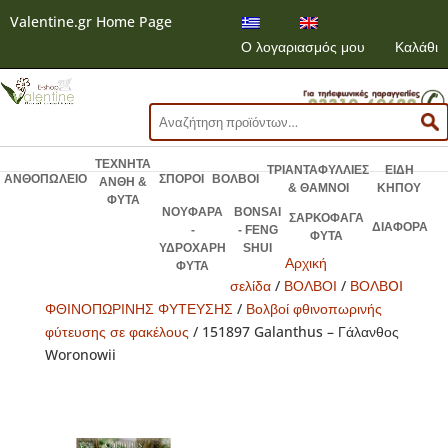
Valentine.gr Home Page
Ο λογαριασμός μου
Καλάθι
Αναζήτηση
για:
ΤΕΧΝΗΤΑ
ΤΡΙΑΝΤΑΦΥΛΛΙΕΣ
ΕΙΔΗ
ΑΝΘΟΠΩΛΕΙΟ
ΣΠΟΡΟΙ
ΒΟΛΒΟΙ
ΑΝΘΗ &
& ΘΑΜΝΟΙ
ΚΗΠΟΥ
ΦΥΤΑ
ΝΟΥΦΑΡΑ
BONSAI
ΣΑΡΚΟΦΑΓΑ
ΔΙΑΦΟΡΑ
-
- FENG
ΦΥΤΑ
ΥΔΡΟΧΑΡΗ
SHUI
Αρχική
ΦΥΤΑ
σελίδα
/
ΒΟΛΒΟΙ
/
ΒΟΛΒOI
ΦΘΙΝΟΠΩΡΙΝΗΣ ΦΥΤΕΥΣΗΣ
/
Βολβοί φθινοπωρινής
φύτευσης σε φακέλους
/ 151897 Galanthus – Γάλανθος
Woronowii