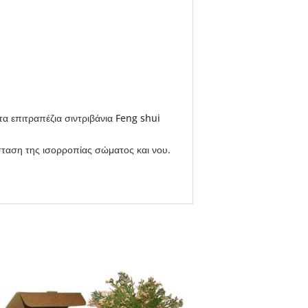
τα επιτραπέζια σιντριβάνια Feng shui
σταση της ισορροπίας σώματος και νου.