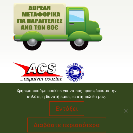
Χρησιμοποιούμε cookies για να σας προσφέρουμε την
καλύτερη δυνατή εμπειρία στη σελίδα μας.
Εντάξει
Valentine E-shop © 2026 | Design and Development
by
Valentine floral creations
Διαβάστε περισσότερα