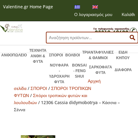
Valentine.gr Home Page
Ο λογαριασμός μου
Καλάθι
Αναζήτηση
για:
ΤΕΧΝΗΤΑ
ΤΡΙΑΝΤΑΦΥΛΛΙΕΣ
ΕΙΔΗ
ΑΝΘΟΠΩΛΕΙΟ
ΣΠΟΡΟΙ
ΒΟΛΒΟΙ
ΑΝΘΗ &
& ΘΑΜΝΟΙ
ΚΗΠΟΥ
ΦΥΤΑ
ΝΟΥΦΑΡΑ
BONSAI
ΣΑΡΚΟΦΑΓΑ
ΔΙΑΦΟΡΑ
-
- FENG
ΦΥΤΑ
ΥΔΡΟΧΑΡΗ
SHUI
Αρχική
ΦΥΤΑ
σελίδα
/
ΣΠΟΡΟΙ
/
ΣΠΟΡΟΙ ΤΡΟΠΙΚΩΝ
ΦΥΤΩΝ
/
Σπόροι τροπικών φυτών και
λουλουδιών
/ 12306 Cassia didymobotrya – Κάσσια –
Σέννα