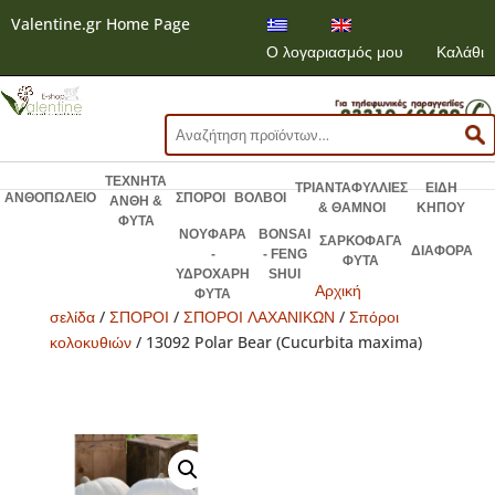
Valentine.gr Home Page
Ο λογαριασμός μου
Καλάθι
Αναζήτηση
για:
ΤΕΧΝΗΤΑ
ΤΡΙΑΝΤΑΦΥΛΛΙΕΣ
ΕΙΔΗ
ΑΝΘΟΠΩΛΕΙΟ
ΣΠΟΡΟΙ
ΒΟΛΒΟΙ
ΑΝΘΗ &
& ΘΑΜΝΟΙ
ΚΗΠΟΥ
ΦΥΤΑ
ΝΟΥΦΑΡΑ
BONSAI
ΣΑΡΚΟΦΑΓΑ
ΔΙΑΦΟΡΑ
-
- FENG
ΦΥΤΑ
ΥΔΡΟΧΑΡΗ
SHUI
Αρχική
ΦΥΤΑ
σελίδα
/
ΣΠΟΡΟΙ
/
ΣΠΟΡΟΙ ΛΑΧΑΝΙΚΩΝ
/
Σπόροι
κολοκυθιών
/ 13092 Polar Bear (Cucurbita maxima)