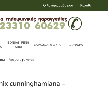
Ο λογαριασμός μου
Καλάθι
BONSAI - FENG
ΣΑΡΚΟΦΑΓΑ ΦΥΤΑ
ΔΙΑΦΟΡΑ
Α
SHUI
na – Αρχοντοφοίνικας
nix cunninghamiana –