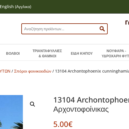
English
(
Αγγλικα
)
Αναζήτηση
για:
ΤΡΙΑΝΤΑΦΥΛΛΙΕΣ
ΝΟΥΦΑΡΑ -
ΒΟΛΒΟΙ
ΕΙΔΗ ΚΗΠΟΥ
& ΘΑΜΝΟΙ
ΥΔΡΟΧΑΡΗ ΦΥΤ
ΦΥΤΩΝ
/
Σπόροι φοινικοειδών
/ 13104 Archontophoenix cunninghamia
13104 Archontophoe
Αρχοντοφοίνικας
5.00
€