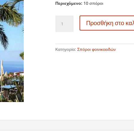
Περιεχόμενο:
10 σπόροι
13104
Προσθήκη στο κα
Archontophoenix
cunninghamiana
-
Αρχοντοφοίνικας
Κατηγορία:
Σπόροι φοινικοειδών
ποσότητα