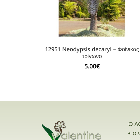
12951 Neodypsis decaryi – Φοίνικας
τρίγωνο
5.00
€
Ο Λ
Ο λ