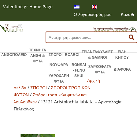
Valentine.gr Home Page
Ο λογαριασμός μου
Καλάθι
Αναζήτηση
για:
ΤΕΧΝΗΤΑ
ΤΡΙΑΝΤΑΦΥΛΛΙΕΣ
ΕΙΔΗ
ΑΝΘΟΠΩΛΕΙΟ
ΣΠΟΡΟΙ
ΒΟΛΒΟΙ
ΑΝΘΗ &
& ΘΑΜΝΟΙ
ΚΗΠΟΥ
ΦΥΤΑ
ΝΟΥΦΑΡΑ
BONSAI
ΣΑΡΚΟΦΑΓΑ
ΔΙΑΦΟΡΑ
-
- FENG
ΦΥΤΑ
ΥΔΡΟΧΑΡΗ
SHUI
Αρχική
ΦΥΤΑ
σελίδα
/
ΣΠΟΡΟΙ
/
ΣΠΟΡΟΙ ΤΡΟΠΙΚΩΝ
ΦΥΤΩΝ
/
Σπόροι τροπικών φυτών και
λουλουδιών
/ 13121 Aristolochia labiata – Αριστολοχία
Πελεκάνος