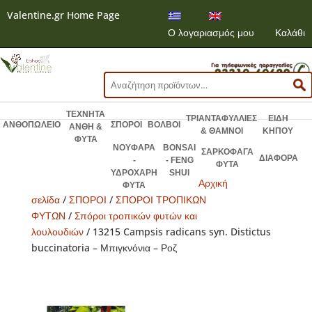
Valentine.gr Home Page
Ο λογαριασμός μου
Καλάθι
Αναζήτηση
για:
ΤΕΧΝΗΤΑ
ΤΡΙΑΝΤΑΦΥΛΛΙΕΣ
ΕΙΔΗ
ΑΝΘΟΠΩΛΕΙΟ
ΣΠΟΡΟΙ
ΒΟΛΒΟΙ
ΑΝΘΗ &
& ΘΑΜΝΟΙ
ΚΗΠΟΥ
ΦΥΤΑ
ΝΟΥΦΑΡΑ
BONSAI
ΣΑΡΚΟΦΑΓΑ
ΔΙΑΦΟΡΑ
-
- FENG
ΦΥΤΑ
ΥΔΡΟΧΑΡΗ
SHUI
Αρχική
ΦΥΤΑ
σελίδα
/
ΣΠΟΡΟΙ
/
ΣΠΟΡΟΙ ΤΡΟΠΙΚΩΝ
ΦΥΤΩΝ
/
Σπόροι τροπικών φυτών και
λουλουδιών
/ 13215 Campsis radicans syn. Distictus
buccinatoria – Μπιγκνόνια – Ροζ