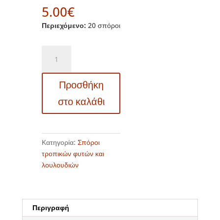
5.00
€
Περιεχόμενο:
20 σπόροι
13215
Campsis
radicans
Προσθήκη
syn.
Distictus
στο καλάθι
buccinatoria
–
Μπιγκνόνια
-
Κατηγορία:
Σπόροι
Ροζ
τροπικών φυτών και
ποσότητα
λουλουδιών
Περιγραφή