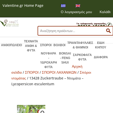
Valentine.gr Home Page
Ο λογαριασμός μου
Καλάθι
Αναζήτηση
για:
ΤΕΧΝΗΤΑ
ΤΡΙΑΝΤΑΦΥΛΛΙΕΣ
ΕΙΔΗ
ΑΝΘΟΠΩΛΕΙΟ
ΣΠΟΡΟΙ
ΒΟΛΒΟΙ
ΑΝΘΗ &
& ΘΑΜΝΟΙ
ΚΗΠΟΥ
ΦΥΤΑ
ΝΟΥΦΑΡΑ
BONSAI
ΣΑΡΚΟΦΑΓΑ
ΔΙΑΦΟΡΑ
-
- FENG
ΦΥΤΑ
ΥΔΡΟΧΑΡΗ
SHUI
Αρχική
ΦΥΤΑ
σελίδα
/
ΣΠΟΡΟΙ
/
ΣΠΟΡΟΙ ΛΑΧΑΝΙΚΩΝ
/
Σπόροι
ντομάτας
/ 13428 Zuckertraube – Ντομάτα –
Lycopersicon esculentum