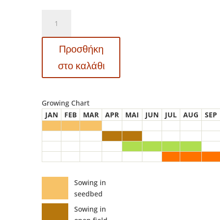
13428
Zuckertraube
-
Προσθήκη
Ντομάτα
-
στο καλάθι
Lycopersicon
esculentum
ποσότητα
Growing Chart
JAN
FEB
MAR
APR
MAI
JUN
JUL
AUG
SEP
Sowing in
seedbed
Sowing in