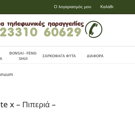
Ο λογαριασμός μου
Καλάθι
BONSAI - FENG
ΣΑΡΚΟΦΑΓΑ ΦΥΤΑ
ΔΙΑΦΟΡΑ
Α
SHUI
annuum
e x – Πιπεριά –