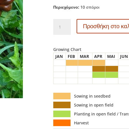
Περιεχόμενο:
10 σπόροι
13505
Προσθήκη στο κα
Sweet
Chocolate
x
-
Growing Chart
Πιπεριά
JAN
FEB
MAR
APR
MAI
JUN
-
Capsicum
annuum
ποσότητα
Sowing in seedbed
Sowing in open field
Planting in open field / Tra
Harvest