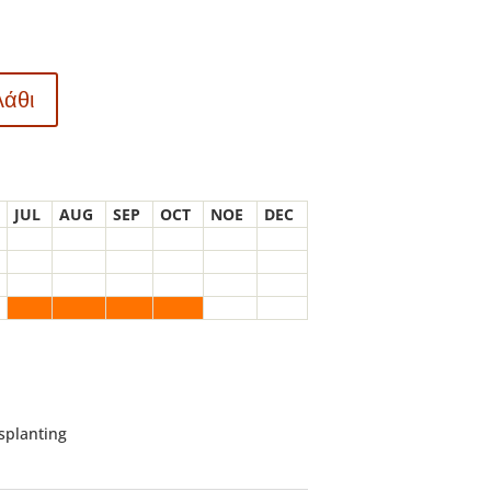
λάθι
JUL
AUG
SEP
OCT
NOE
DEC
nsplanting