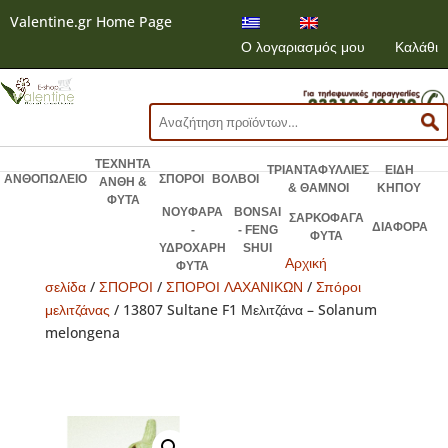
Valentine.gr Home Page
Ο λογαριασμός μου
Καλάθι
Αναζήτηση
για:
ΤΕΧΝΗΤΑ
ΤΡΙΑΝΤΑΦΥΛΛΙΕΣ
ΕΙΔΗ
ΑΝΘΟΠΩΛΕΙΟ
ΣΠΟΡΟΙ
ΒΟΛΒΟΙ
ΑΝΘΗ &
& ΘΑΜΝΟΙ
ΚΗΠΟΥ
ΦΥΤΑ
ΝΟΥΦΑΡΑ
BONSAI
ΣΑΡΚΟΦΑΓΑ
ΔΙΑΦΟΡΑ
-
- FENG
ΦΥΤΑ
ΥΔΡΟΧΑΡΗ
SHUI
Αρχική
ΦΥΤΑ
σελίδα
/
ΣΠΟΡΟΙ
/
ΣΠΟΡΟΙ ΛΑΧΑΝΙΚΩΝ
/
Σπόροι
μελιτζάνας
/ 13807 Sultane F1 Μελιτζάνα – Solanum
melongena