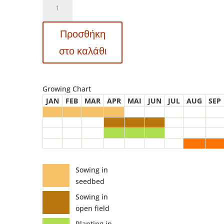
Sultane
F1
Προσθήκη
Μελιτζάνα
-
στο καλάθι
Solanum
melongena
ποσότητα
Growing Chart
JAN
FEB
MAR
APR
MAI
JUN
JUL
AUG
SEP
Sowing in
seedbed
Sowing in
open field
Planting in