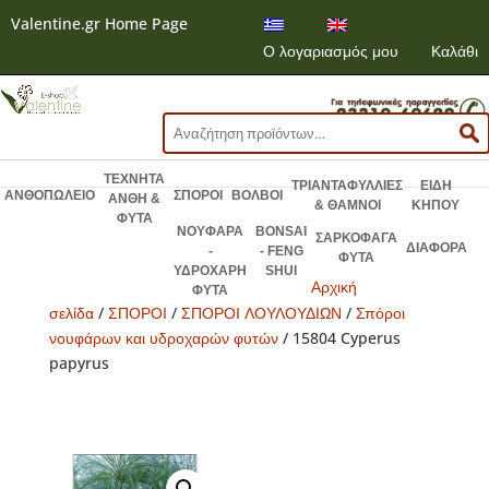
Valentine.gr Home Page
Ο λογαριασμός μου
Καλάθι
Αναζήτηση
για:
ΤΕΧΝΗΤΑ
ΤΡΙΑΝΤΑΦΥΛΛΙΕΣ
ΕΙΔΗ
ΑΝΘΟΠΩΛΕΙΟ
ΣΠΟΡΟΙ
ΒΟΛΒΟΙ
ΑΝΘΗ &
& ΘΑΜΝΟΙ
ΚΗΠΟΥ
ΦΥΤΑ
ΝΟΥΦΑΡΑ
BONSAI
ΣΑΡΚΟΦΑΓΑ
ΔΙΑΦΟΡΑ
-
- FENG
ΦΥΤΑ
ΥΔΡΟΧΑΡΗ
SHUI
Αρχική
ΦΥΤΑ
σελίδα
/
ΣΠΟΡΟΙ
/
ΣΠΟΡΟΙ ΛΟΥΛΟΥΔΙΩΝ
/
Σπόροι
νουφάρων και υδροχαρών φυτών
/ 15804 Cyperus
papyrus