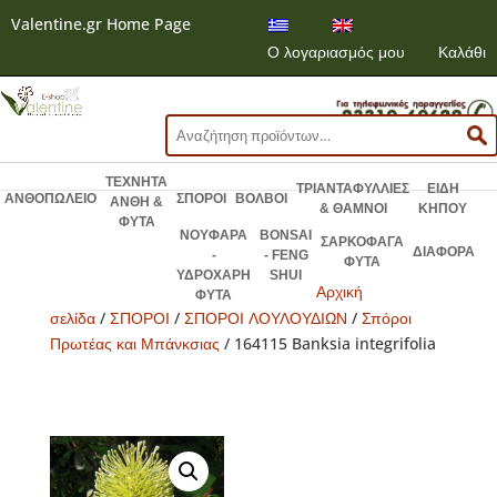
Valentine.gr Home Page
Ο λογαριασμός μου
Καλάθι
Αναζήτηση
για:
ΤΕΧΝΗΤΑ
ΤΡΙΑΝΤΑΦΥΛΛΙΕΣ
ΕΙΔΗ
ΑΝΘΟΠΩΛΕΙΟ
ΣΠΟΡΟΙ
ΒΟΛΒΟΙ
ΑΝΘΗ &
& ΘΑΜΝΟΙ
ΚΗΠΟΥ
ΦΥΤΑ
ΝΟΥΦΑΡΑ
BONSAI
ΣΑΡΚΟΦΑΓΑ
ΔΙΑΦΟΡΑ
-
- FENG
ΦΥΤΑ
ΥΔΡΟΧΑΡΗ
SHUI
Αρχική
ΦΥΤΑ
σελίδα
/
ΣΠΟΡΟΙ
/
ΣΠΟΡΟΙ ΛΟΥΛΟΥΔΙΩΝ
/
Σπόροι
Πρωτέας και Μπάνκσιας
/ 164115 Banksia integrifolia