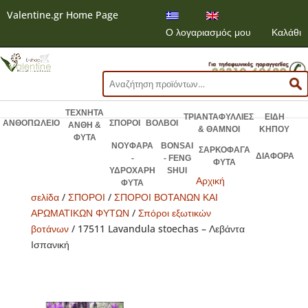
Valentine.gr Home Page
Ο λογαριασμός μου
Καλάθι
Αναζήτηση
για:
ΤΕΧΝΗΤΑ
ΤΡΙΑΝΤΑΦΥΛΛΙΕΣ
ΕΙΔΗ
ΑΝΘΟΠΩΛΕΙΟ
ΣΠΟΡΟΙ
ΒΟΛΒΟΙ
ΑΝΘΗ &
& ΘΑΜΝΟΙ
ΚΗΠΟΥ
ΦΥΤΑ
ΝΟΥΦΑΡΑ
BONSAI
ΣΑΡΚΟΦΑΓΑ
ΔΙΑΦΟΡΑ
-
- FENG
ΦΥΤΑ
ΥΔΡΟΧΑΡΗ
SHUI
Αρχική
ΦΥΤΑ
σελίδα
/
ΣΠΟΡΟΙ
/
ΣΠΟΡΟΙ ΒΟΤΑΝΩΝ ΚΑΙ
ΑΡΩΜΑΤΙΚΩΝ ΦΥΤΩΝ
/
Σπόροι εξωτικών
βοτάνων
/ 17511 Lavandula stoechas – Λεβάντα
Ισπανική