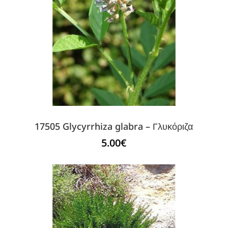
17505 Glycyrrhiza glabra – Γλυκόριζα
5.00
€