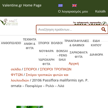
Valentine.gr Home Page
Ο λογαριασμός μου
Καλάθι
Αναζήτηση
για:
ΤΕΧΝΗΤΑ
ΤΡΙΑΝΤΑΦΥΛΛΙΕΣ
ΕΙΔΗ
ΑΝΘΟΠΩΛΕΙΟ
ΣΠΟΡΟΙ
ΒΟΛΒΟΙ
ΑΝΘΗ &
& ΘΑΜΝΟΙ
ΚΗΠΟΥ
ΦΥΤΑ
ΝΟΥΦΑΡΑ
BONSAI
ΣΑΡΚΟΦΑΓΑ
ΔΙΑΦΟΡΑ
-
- FENG
ΦΥΤΑ
ΥΔΡΟΧΑΡΗ
SHUI
Αρχική
ΦΥΤΑ
σελίδα
/
ΣΠΟΡΟΙ
/
ΣΠΟΡΟΙ ΤΡΟΠΙΚΩΝ
ΦΥΤΩΝ
/
Σπόροι τροπικών φυτών και
λουλουδιών
/ 20106 Passiflora maliformis syn. P.
ornata – Πασιφλόρα – Ρολόι – Λιλά