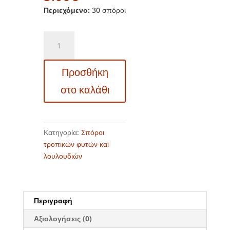
Περιεχόμενο:
30 σπόροι
20106
Passiflora
maliformis
Προσθήκη
syn.
P.
στο καλάθι
ornata
-
Πασιφλόρα
-
Κατηγορία:
Σπόροι
Ρολόι
τροπικών φυτών και
-
λουλουδιών
Λιλά
ποσότητα
Περιγραφή
Αξιολογήσεις (0)