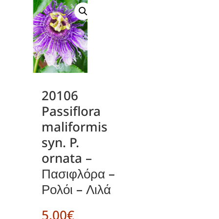
20106
Passiflora
maliformis
syn. P.
ornata –
Πασιφλόρα –
Ρολόι – Λιλά
5.00
€