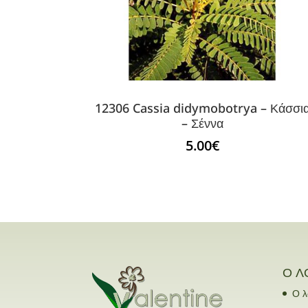
12306 Cassia didymobotrya – Κάσσι
– Σέννα
5.00
€
Ο Λ
Ο λ