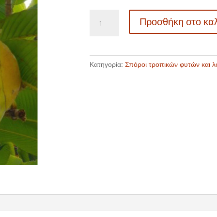
20182
Προσθήκη στο κα
Dillenia
indica
-
Μήλο
Κατηγορία:
Σπόροι τροπικών φυτών και 
του
ελέφαντα
ποσότητα