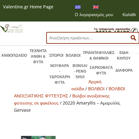
Valentine.gr Home Page
Ο λογαριασμός μου
Καλάθι
Αναζήτηση
για:
ΤΕΧΝΗΤΑ
ΤΡΙΑΝΤΑΦΥΛΛΙΕΣ
ΕΙΔΗ
ΑΝΘΟΠΩΛΕΙΟ
ΣΠΟΡΟΙ
ΒΟΛΒΟΙ
ΑΝΘΗ &
& ΘΑΜΝΟΙ
ΚΗΠΟΥ
ΦΥΤΑ
ΝΟΥΦΑΡΑ
BONSAI
ΣΑΡΚΟΦΑΓΑ
ΔΙΑΦΟΡΑ
-
- FENG
ΦΥΤΑ
ΥΔΡΟΧΑΡΗ
SHUI
Αρχική
ΦΥΤΑ
σελίδα
/
ΒΟΛΒΟΙ
/
ΒΟΛΒOI
ΑΝΟΙΞΙΑΤΙΚΗΣ ΦΥΤΕΥΣΗΣ
/
Βολβοί ανοιξιάτικης
φύτευσης σε φακέλους
/ 20220 Amaryllis – Αμαρυλλίς
Gervase