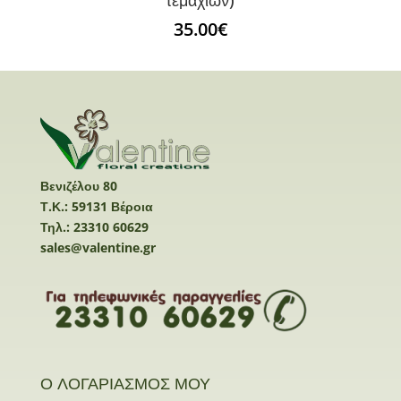
τεμαχίων)
35.00
€
Βενιζέλου 80
Τ.Κ.: 59131 Βέροια
Τηλ.: 23310 60629
sales@valentine.gr
Ο ΛΟΓΑΡΙΑΣΜΟΣ ΜΟΥ