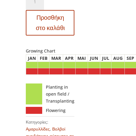
Amaryllis
–
Προσθήκη
Αμαρυλλίς
Gervase
στο καλάθι
ποσότητα
Growing Chart
JAN
FEB
MAR
APR
MAI
JUN
JUL
AUG
SEP
Planting in
open field /
Transplanting
Flowering
Κατηγορίες:
Αμαρυλλίδες
,
Βολβοί
ανοιξιάτικης φύτευσης σε