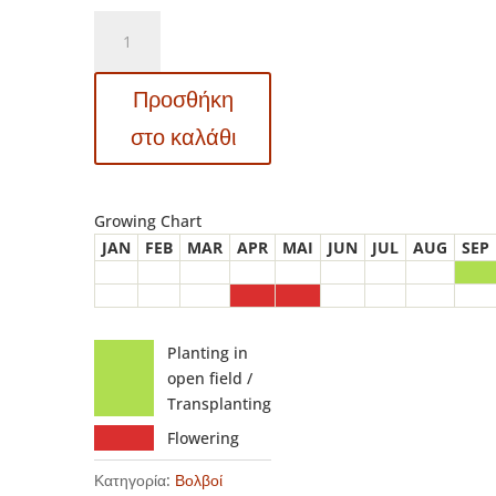
221903
Tulipa
–
Προσθήκη
Τουλίπα
Golden
στο καλάθι
Apeldoorn
ποσότητα
Growing Chart
JAN
FEB
MAR
APR
MAI
JUN
JUL
AUG
SEP
Planting in
open field /
Transplanting
Flowering
Κατηγορία:
Βολβοί