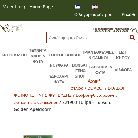
Valentine.gr Home Page
Ο λογαριασμός μου
Καλάθι
Αναζήτηση
για:
ΤΕΧΝΗΤΑ
ΤΡΙΑΝΤΑΦΥΛΛΙΕΣ
ΕΙΔΗ
ΑΝΘΟΠΩΛΕΙΟ
ΣΠΟΡΟΙ
ΒΟΛΒΟΙ
ΑΝΘΗ &
& ΘΑΜΝΟΙ
ΚΗΠΟΥ
ΦΥΤΑ
ΝΟΥΦΑΡΑ
BONSAI
ΣΑΡΚΟΦΑΓΑ
ΔΙΑΦΟΡΑ
-
- FENG
ΦΥΤΑ
ΥΔΡΟΧΑΡΗ
SHUI
Αρχική
ΦΥΤΑ
σελίδα
/
ΒΟΛΒΟΙ
/
ΒΟΛΒOI
ΦΘΙΝΟΠΩΡΙΝΗΣ ΦΥΤΕΥΣΗΣ
/
Βολβοί φθινοπωρινής
φύτευσης σε φακέλους
/ 221903 Tulipa – Τουλίπα
Golden Apeldoorn