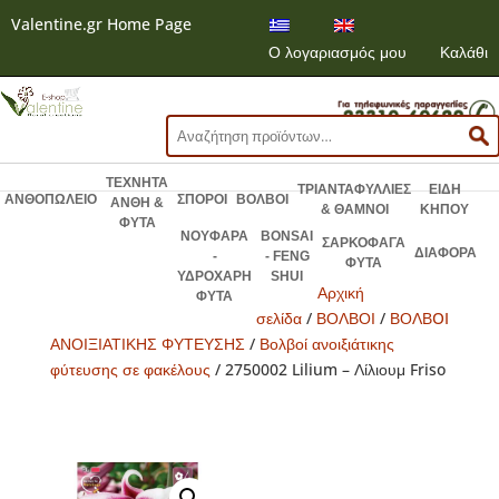
Valentine.gr Home Page
Ο λογαριασμός μου
Καλάθι
Αναζήτηση
για:
ΤΕΧΝΗΤΑ
ΤΡΙΑΝΤΑΦΥΛΛΙΕΣ
ΕΙΔΗ
ΑΝΘΟΠΩΛΕΙΟ
ΣΠΟΡΟΙ
ΒΟΛΒΟΙ
ΑΝΘΗ &
& ΘΑΜΝΟΙ
ΚΗΠΟΥ
ΦΥΤΑ
ΝΟΥΦΑΡΑ
BONSAI
ΣΑΡΚΟΦΑΓΑ
ΔΙΑΦΟΡΑ
-
- FENG
ΦΥΤΑ
ΥΔΡΟΧΑΡΗ
SHUI
Αρχική
ΦΥΤΑ
σελίδα
/
ΒΟΛΒΟΙ
/
ΒΟΛΒOI
ΑΝΟΙΞΙΑΤΙΚΗΣ ΦΥΤΕΥΣΗΣ
/
Βολβοί ανοιξιάτικης
φύτευσης σε φακέλους
/ 2750002 Lilium – Λίλιουμ Friso