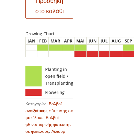
Προσθήκη
Λίλιουμ
Friso
στο καλάθι
ποσότητα
Growing Chart
JAN
FEB
MAR
APR
MAI
JUN
JUL
AUG
SEP
Planting in
open field /
Transplanting
Flowering
Κατηγορίες:
Βολβοί
ανοιξιάτικης φύτευσης σε
φακέλους
,
Βολβοί
φθινοπωρινής φύτευσης
σε φακέλους
,
Λίλιουμ