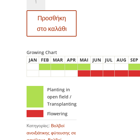
Lilium
–
Προσθήκη
Λίλιουμ
Urandi
στο καλάθι
ποσότητα
Growing Chart
JAN
FEB
MAR
APR
MAI
JUN
JUL
AUG
SEP
Planting in
open field /
Transplanting
Flowering
Κατηγορίες:
Βολβοί
ανοιξιάτικης φύτευσης σε
φακέλους
,
Βολβοί