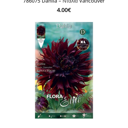
786075 Dahlia – Ντάλια Vancouver
4.00
€