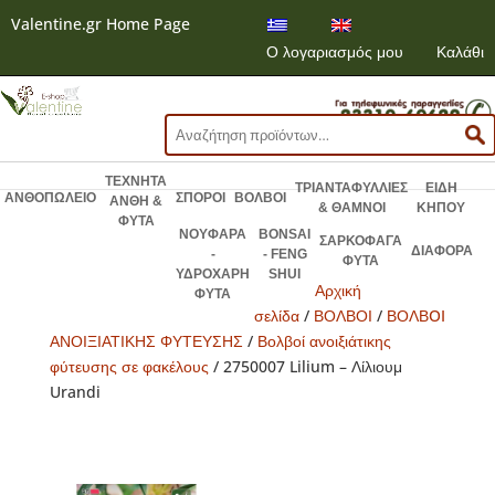
Valentine.gr Home Page
Ο λογαριασμός μου
Καλάθι
Αναζήτηση
για:
ΤΕΧΝΗΤΑ
ΤΡΙΑΝΤΑΦΥΛΛΙΕΣ
ΕΙΔΗ
ΑΝΘΟΠΩΛΕΙΟ
ΣΠΟΡΟΙ
ΒΟΛΒΟΙ
ΑΝΘΗ &
& ΘΑΜΝΟΙ
ΚΗΠΟΥ
ΦΥΤΑ
ΝΟΥΦΑΡΑ
BONSAI
ΣΑΡΚΟΦΑΓΑ
ΔΙΑΦΟΡΑ
-
- FENG
ΦΥΤΑ
ΥΔΡΟΧΑΡΗ
SHUI
Αρχική
ΦΥΤΑ
σελίδα
/
ΒΟΛΒΟΙ
/
ΒΟΛΒOI
ΑΝΟΙΞΙΑΤΙΚΗΣ ΦΥΤΕΥΣΗΣ
/
Βολβοί ανοιξιάτικης
φύτευσης σε φακέλους
/ 2750007 Lilium – Λίλιουμ
Urandi