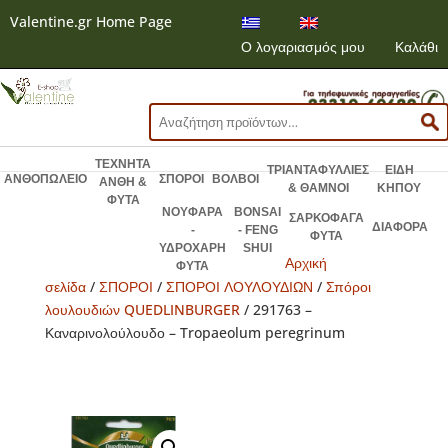
Valentine.gr Home Page
Ο λογαριασμός μου
Καλάθι
Αναζήτηση
για:
ΤΕΧΝΗΤΑ
ΤΡΙΑΝΤΑΦΥΛΛΙΕΣ
ΕΙΔΗ
ΑΝΘΟΠΩΛΕΙΟ
ΣΠΟΡΟΙ
ΒΟΛΒΟΙ
ΑΝΘΗ &
& ΘΑΜΝΟΙ
ΚΗΠΟΥ
ΦΥΤΑ
ΝΟΥΦΑΡΑ
BONSAI
ΣΑΡΚΟΦΑΓΑ
ΔΙΑΦΟΡΑ
-
- FENG
ΦΥΤΑ
ΥΔΡΟΧΑΡΗ
SHUI
Αρχική
ΦΥΤΑ
σελίδα
/
ΣΠΟΡΟΙ
/
ΣΠΟΡΟΙ ΛΟΥΛΟΥΔΙΩΝ
/
Σπόροι
λουλουδιών QUEDLINBURGER
/ 291763 –
Καναρινολούλουδο – Tropaeolum peregrinum