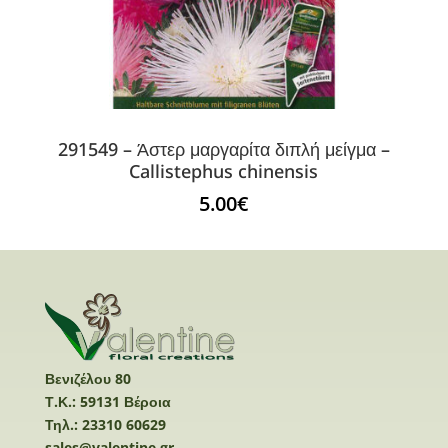
291549 – Άστερ μαργαρίτα διπλή μείγμα –
Callistephus chinensis
5.00
€
Βενιζέλου 80
Τ.Κ.: 59131 Βέροια
Τηλ.: 23310 60629
sales@valentine.gr