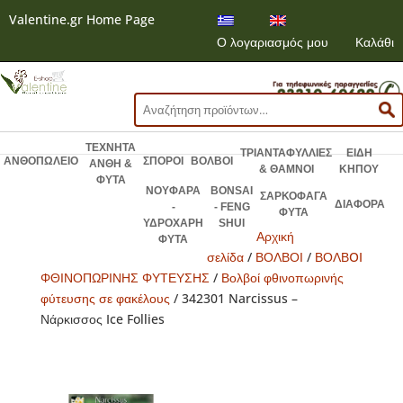
Valentine.gr Home Page
Ο λογαριασμός μου
Καλάθι
Αναζήτηση
για:
ΤΕΧΝΗΤΑ
ΤΡΙΑΝΤΑΦΥΛΛΙΕΣ
ΕΙΔΗ
ΑΝΘΟΠΩΛΕΙΟ
ΣΠΟΡΟΙ
ΒΟΛΒΟΙ
ΑΝΘΗ &
& ΘΑΜΝΟΙ
ΚΗΠΟΥ
ΦΥΤΑ
ΝΟΥΦΑΡΑ
BONSAI
ΣΑΡΚΟΦΑΓΑ
ΔΙΑΦΟΡΑ
-
- FENG
ΦΥΤΑ
ΥΔΡΟΧΑΡΗ
SHUI
Αρχική
ΦΥΤΑ
σελίδα
/
ΒΟΛΒΟΙ
/
ΒΟΛΒOI
ΦΘΙΝΟΠΩΡΙΝΗΣ ΦΥΤΕΥΣΗΣ
/
Βολβοί φθινοπωρινής
φύτευσης σε φακέλους
/ 342301 Narcissus –
Νάρκισσος Ice Follies