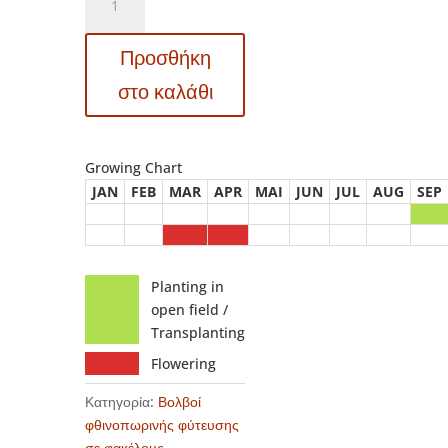
Narcissus
-
Προσθήκη
Νάρκισσος
Ice
στο καλάθι
Follies
ποσότητα
Growing Chart
JAN
FEB
MAR
APR
MAI
JUN
JUL
AUG
SEP
Planting in
open field /
Transplanting
Flowering
Κατηγορία:
Βολβοί
φθινοπωρινής φύτευσης
σε φακέλους