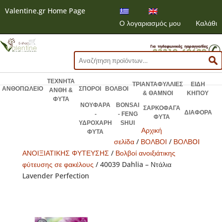
Valentine.gr Home Page
Ο λογαριασμός μου
Καλάθι
Αναζήτηση
για:
ΤΕΧΝΗΤΑ
ΤΡΙΑΝΤΑΦΥΛΛΙΕΣ
ΕΙΔΗ
ΑΝΘΟΠΩΛΕΙΟ
ΣΠΟΡΟΙ
ΒΟΛΒΟΙ
ΑΝΘΗ &
& ΘΑΜΝΟΙ
ΚΗΠΟΥ
ΦΥΤΑ
ΝΟΥΦΑΡΑ
BONSAI
ΣΑΡΚΟΦΑΓΑ
ΔΙΑΦΟΡΑ
-
- FENG
ΦΥΤΑ
ΥΔΡΟΧΑΡΗ
SHUI
Αρχική
ΦΥΤΑ
σελίδα
/
ΒΟΛΒΟΙ
/
ΒΟΛΒOI
ΑΝΟΙΞΙΑΤΙΚΗΣ ΦΥΤΕΥΣΗΣ
/
Βολβοί ανοιξιάτικης
φύτευσης σε φακέλους
/ 40039 Dahlia – Ντάλια
Lavender Perfection