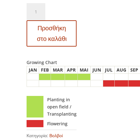
40039
Dahlia
–
Προσθήκη
Ντάλια
Lavender
στο καλάθι
Perfection
ποσότητα
Growing Chart
JAN
FEB
MAR
APR
MAI
JUN
JUL
AUG
SEP
Planting in
open field /
Transplanting
Flowering
Κατηγορία:
Βολβοί