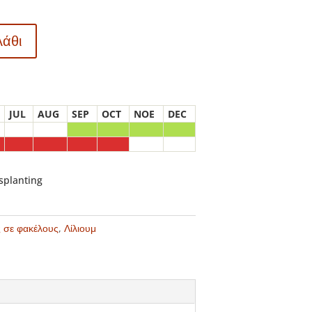
λάθι
JUL
AUG
SEP
OCT
NOE
DEC
nsplanting
ς σε φακέλους
,
Λίλιουμ