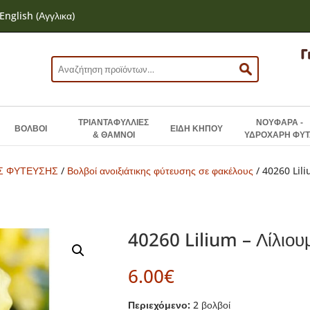
English
(
Αγγλικα
)
Αναζήτηση
για:
ΤΡΙΑΝΤΑΦΥΛΛΙΕΣ
ΝΟΥΦΑΡΑ -
ΒΟΛΒΟΙ
ΕΙΔΗ ΚΗΠΟΥ
& ΘΑΜΝΟΙ
ΥΔΡΟΧΑΡΗ ΦΥΤ
ΗΣ ΦΥΤΕΥΣΗΣ
/
Βολβοί ανοιξιάτικης φύτευσης σε φακέλους
/ 40260 Lil
40260 Lilium – Λίλιο
6.00
€
Περιεχόμενο:
2 βολβοί