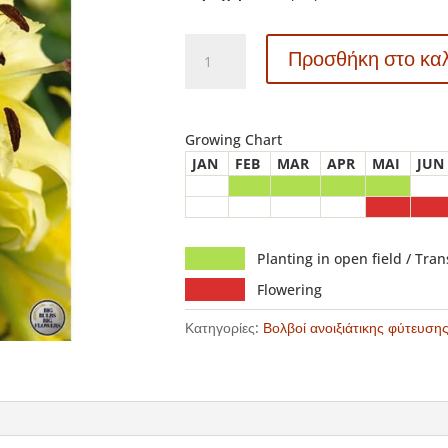
40260
Προσθήκη στο κα
Lilium
–
Λίλιουμ
Tomos
Growing Chart
ποσότητα
JAN
FEB
MAR
APR
MAI
JUN
Planting in open field / Tra
Flowering
Κατηγορίες:
Βολβοί ανοιξιάτικης φύτευση