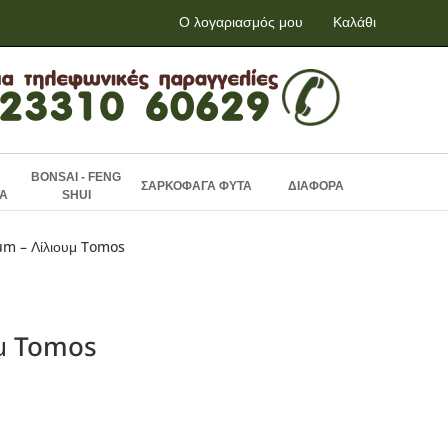
Ο λογαριασμός μου
Καλάθι
BONSAI - FENG
ΣΑΡΚΟΦΑΓΑ ΦΥΤΑ
ΔΙΑΦΟΡΑ
Α
SHUI
ium – Λίλιουμ Tomos
υμ Tomos