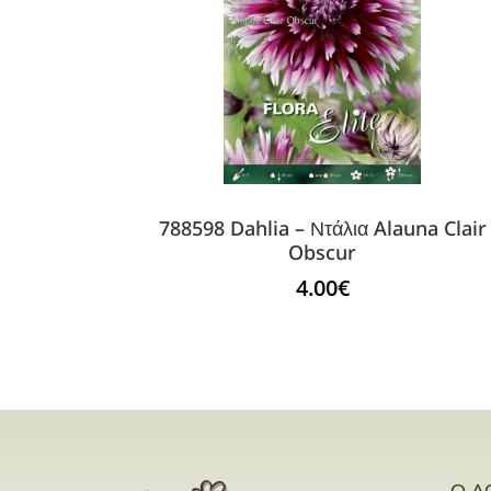
788598 Dahlia – Ντάλια Alauna Clair
Obscur
4.00
€
Ο Λ