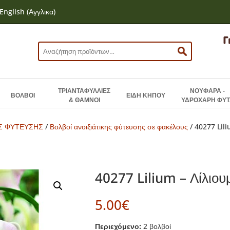
English
(
Αγγλικα
)
Αναζήτηση
για:
ΤΡΙΑΝΤΑΦΥΛΛΙΕΣ
ΝΟΥΦΑΡΑ -
ΒΟΛΒΟΙ
ΕΙΔΗ ΚΗΠΟΥ
& ΘΑΜΝΟΙ
ΥΔΡΟΧΑΡΗ ΦΥΤ
ΗΣ ΦΥΤΕΥΣΗΣ
/
Βολβοί ανοιξιάτικης φύτευσης σε φακέλους
/ 40277 Lili
40277 Lilium – Λίλιου
5.00
€
Περιεχόμενο:
2 βολβοί