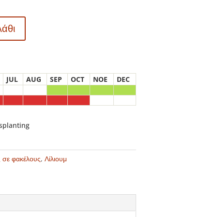
λάθι
JUL
AUG
SEP
OCT
NOE
DEC
nsplanting
ς σε φακέλους
,
Λίλιουμ