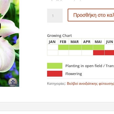
40277
Προσθήκη στο κα
Lilium
–
Λίλιουμ
Primrose
Growing Chart
Hill
JAN
FEB
MAR
APR
MAI
JUN
ποσότητα
Planting in open field / Tra
Flowering
Κατηγορίες:
Βολβοί ανοιξιάτικης φύτευση