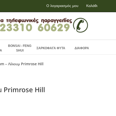
Ο λογαριασμός μου
Καλάθι
BONSAI - FENG
ΣΑΡΚΟΦΑΓΑ ΦΥΤΑ
ΔΙΑΦΟΡΑ
Α
SHUI
um – Λίλιουμ Primrose Hill
μ Primrose Hill