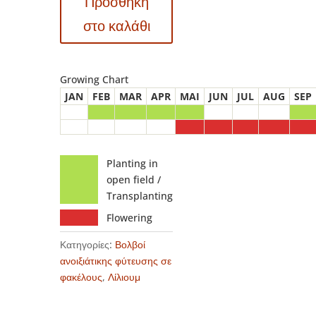
Προσθήκη
Λίλιουμ
Matrix
στο καλάθι
ποσότητα
Growing Chart
JAN
FEB
MAR
APR
MAI
JUN
JUL
AUG
SEP
Planting in
open field /
Transplanting
Flowering
Κατηγορίες:
Βολβοί
ανοιξιάτικης φύτευσης σε
φακέλους
,
Λίλιουμ