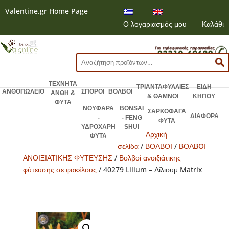
Valentine.gr Home Page
Ο λογαριασμός μου
Καλάθι
Αναζήτηση
για:
ΤΕΧΝΗΤΑ
ΤΡΙΑΝΤΑΦΥΛΛΙΕΣ
ΕΙΔΗ
ΑΝΘΟΠΩΛΕΙΟ
ΣΠΟΡΟΙ
ΒΟΛΒΟΙ
ΑΝΘΗ &
& ΘΑΜΝΟΙ
ΚΗΠΟΥ
ΦΥΤΑ
ΝΟΥΦΑΡΑ
BONSAI
ΣΑΡΚΟΦΑΓΑ
ΔΙΑΦΟΡΑ
-
- FENG
ΦΥΤΑ
ΥΔΡΟΧΑΡΗ
SHUI
Αρχική
ΦΥΤΑ
σελίδα
/
ΒΟΛΒΟΙ
/
ΒΟΛΒOI
ΑΝΟΙΞΙΑΤΙΚΗΣ ΦΥΤΕΥΣΗΣ
/
Βολβοί ανοιξιάτικης
φύτευσης σε φακέλους
/ 40279 Lilium – Λίλιουμ Matrix