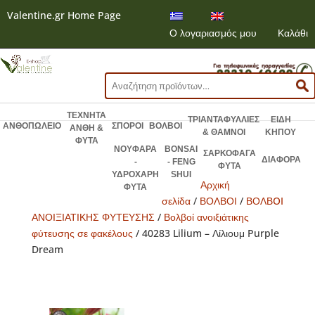
Valentine.gr Home Page
Ο λογαριασμός μου
Καλάθι
Αναζήτηση
για:
ΤΕΧΝΗΤΑ
ΤΡΙΑΝΤΑΦΥΛΛΙΕΣ
ΕΙΔΗ
ΑΝΘΟΠΩΛΕΙΟ
ΣΠΟΡΟΙ
ΒΟΛΒΟΙ
ΑΝΘΗ &
& ΘΑΜΝΟΙ
ΚΗΠΟΥ
ΦΥΤΑ
ΝΟΥΦΑΡΑ
BONSAI
ΣΑΡΚΟΦΑΓΑ
ΔΙΑΦΟΡΑ
-
- FENG
ΦΥΤΑ
ΥΔΡΟΧΑΡΗ
SHUI
Αρχική
ΦΥΤΑ
σελίδα
/
ΒΟΛΒΟΙ
/
ΒΟΛΒOI
ΑΝΟΙΞΙΑΤΙΚΗΣ ΦΥΤΕΥΣΗΣ
/
Βολβοί ανοιξιάτικης
φύτευσης σε φακέλους
/ 40283 Lilium – Λίλιουμ Purple
Dream