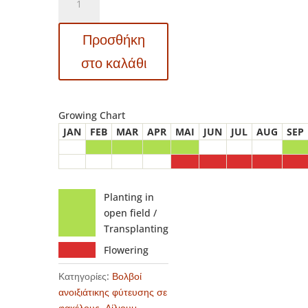
Lilium
–
Προσθήκη
Λίλιουμ
Purple
στο καλάθι
Dream
ποσότητα
Growing Chart
JAN
FEB
MAR
APR
MAI
JUN
JUL
AUG
SEP
Planting in
open field /
Transplanting
Flowering
Κατηγορίες:
Βολβοί
ανοιξιάτικης φύτευσης σε
φακέλους
,
Λίλιουμ