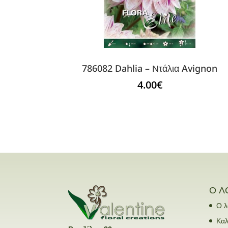
786082 Dahlia – Ντάλια Avignon
4.00
€
Ο Λ
Ο λ
Καλ