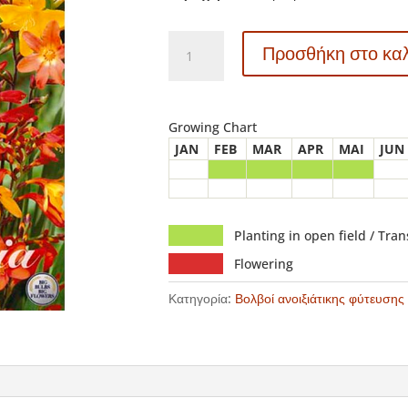
40306
Προσθήκη στο κα
Crocosmia
–
Κροκόσμια
Mixed
Growing Chart
ποσότητα
JAN
FEB
MAR
APR
MAI
JUN
Planting in open field / Tra
Flowering
Κατηγορία:
Βολβοί ανοιξιάτικης φύτευσης