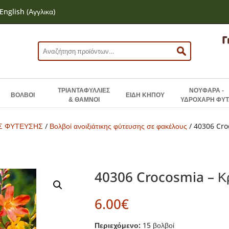
English
(
Αγγλικα
)
Αναζήτηση
για:
ΤΡΙΑΝΤΑΦΥΛΛΙΕΣ
ΝΟΥΦΑΡΑ -
ΒΟΛΒΟΙ
ΕΙΔΗ ΚΗΠΟΥ
& ΘΑΜΝΟΙ
ΥΔΡΟΧΑΡΗ ΦΥΤ
ΗΣ ΦΥΤΕΥΣΗΣ
/
Βολβοί ανοιξιάτικης φύτευσης σε φακέλους
/ 40306 Cro
40306 Crocosmia – Κ
6.00
€
Περιεχόμενο:
15 βολβοί