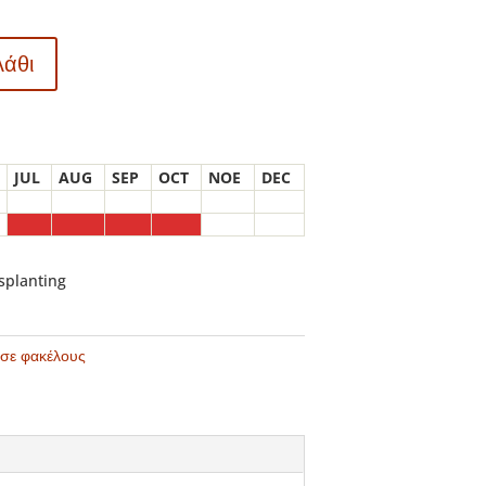
λάθι
JUL
AUG
SEP
OCT
NOE
DEC
nsplanting
 σε φακέλους