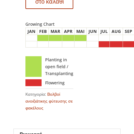
στο καλάθι
ποσότητα
Growing Chart
JAN
FEB
MAR
APR
MAI
JUN
JUL
AUG
SEP
Planting in
open field /
Transplanting
Flowering
Κατηγορία:
Βολβοί
ανοιξιάτικης φύτευσης σε
φακέλους
Περιγραφή