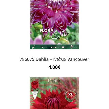
786075 Dahlia – Ντάλια Vancouver
4.00
€