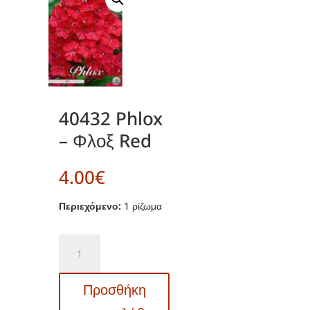
40432 Phlox
– Φλοξ Red
4.00
€
Περιεχόμενο:
1 ρίζωμα
40432
Phlox
–
Προσθήκη
Φλοξ
Red