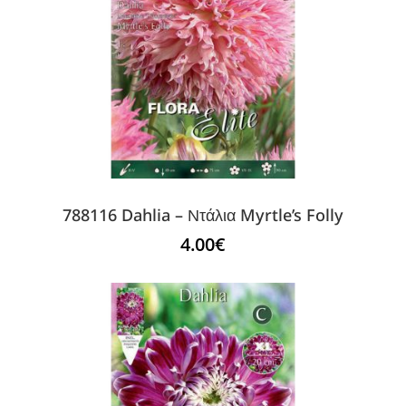
788116 Dahlia – Ντάλια Myrtle’s Folly
4.00
€