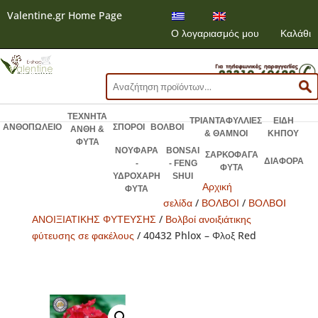
Valentine.gr Home Page
Ο λογαριασμός μου
Καλάθι
Αναζήτηση
για:
ΤΕΧΝΗΤΑ
ΤΡΙΑΝΤΑΦΥΛΛΙΕΣ
ΕΙΔΗ
ΑΝΘΟΠΩΛΕΙΟ
ΣΠΟΡΟΙ
ΒΟΛΒΟΙ
ΑΝΘΗ &
& ΘΑΜΝΟΙ
ΚΗΠΟΥ
ΦΥΤΑ
ΝΟΥΦΑΡΑ
BONSAI
ΣΑΡΚΟΦΑΓΑ
ΔΙΑΦΟΡΑ
-
- FENG
ΦΥΤΑ
ΥΔΡΟΧΑΡΗ
SHUI
Αρχική
ΦΥΤΑ
σελίδα
/
ΒΟΛΒΟΙ
/
ΒΟΛΒOI
ΑΝΟΙΞΙΑΤΙΚΗΣ ΦΥΤΕΥΣΗΣ
/
Βολβοί ανοιξιάτικης
φύτευσης σε φακέλους
/ 40432 Phlox – Φλοξ Red