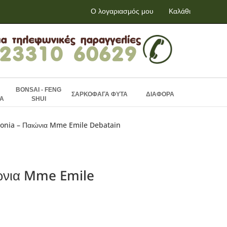
Ο λογαριασμός μου
Καλάθι
BONSAI - FENG
ΣΑΡΚΟΦΑΓΑ ΦΥΤΑ
ΔΙΑΦΟΡΑ
Α
SHUI
onia – Παιώνια Mme Emile Debatain
ώνια Mme Emile