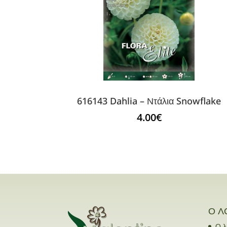
616143 Dahlia – Ντάλια Snowflake
4.00
€
Ο Λ
Ο λ