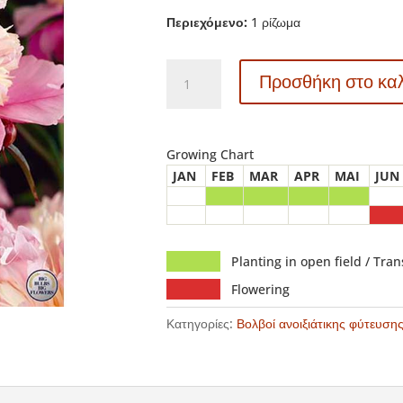
Περιεχόμενο:
1 ρίζωμα
40608
Προσθήκη στο κα
Paeonia
–
Παιώνια
Mme
Growing Chart
Emile
JAN
FEB
MAR
APR
MAI
JUN
Debatain
ποσότητα
Planting in open field / Tra
Flowering
Κατηγορίες:
Βολβοί ανοιξιάτικης φύτευση