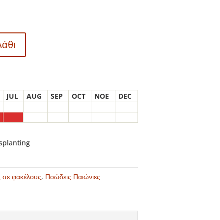
λάθι
JUL
AUG
SEP
OCT
NOE
DEC
nsplanting
ς σε φακέλους
,
Ποώδεις Παιώνιες