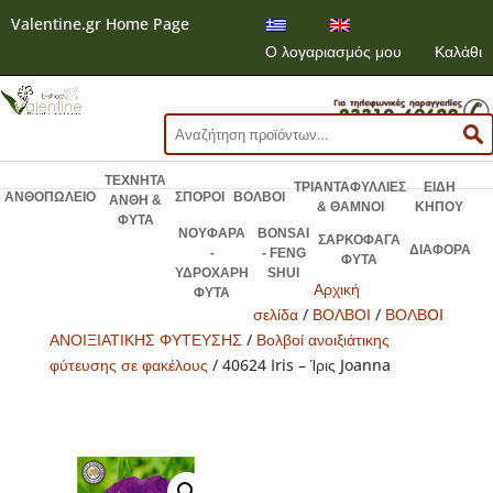
Valentine.gr Home Page
Ο λογαριασμός μου
Καλάθι
Αναζήτηση
για:
ΤΕΧΝΗΤΑ
ΤΡΙΑΝΤΑΦΥΛΛΙΕΣ
ΕΙΔΗ
ΑΝΘΟΠΩΛΕΙΟ
ΣΠΟΡΟΙ
ΒΟΛΒΟΙ
ΑΝΘΗ &
& ΘΑΜΝΟΙ
ΚΗΠΟΥ
ΦΥΤΑ
ΝΟΥΦΑΡΑ
BONSAI
ΣΑΡΚΟΦΑΓΑ
ΔΙΑΦΟΡΑ
-
- FENG
ΦΥΤΑ
ΥΔΡΟΧΑΡΗ
SHUI
Αρχική
ΦΥΤΑ
σελίδα
/
ΒΟΛΒΟΙ
/
ΒΟΛΒOI
ΑΝΟΙΞΙΑΤΙΚΗΣ ΦΥΤΕΥΣΗΣ
/
Βολβοί ανοιξιάτικης
φύτευσης σε φακέλους
/ 40624 Iris – Ίρις Joanna