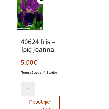
40624 Iris –
Ίρις Joanna
5.00
€
Περιεχόμενο:
1 βολβός
40624
Iris
–
Προσθήκη
Ίρις
Joanna