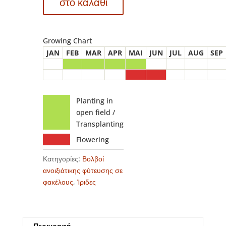
στο καλάθι
ποσότητα
Growing Chart
JAN
FEB
MAR
APR
MAI
JUN
JUL
AUG
SEP
Planting in
open field /
Transplanting
Flowering
Κατηγορίες:
Βολβοί
ανοιξιάτικης φύτευσης σε
φακέλους
,
Ίριδες
Περιγραφή