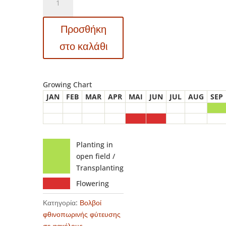
Allium
-
Προσθήκη
Αλλιουμ
Alfatunense
στο καλάθι
ποσότητα
Growing Chart
JAN
FEB
MAR
APR
MAI
JUN
JUL
AUG
SEP
Planting in
open field /
Transplanting
Flowering
Κατηγορία:
Βολβοί
φθινοπωρινής φύτευσης
σε φακέλους