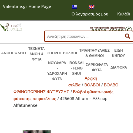
Valentine.gr Home Page
Ο λογαριασμός μου
Καλάθι
Αναζήτηση
για:
ΤΕΧΝΗΤΑ
ΤΡΙΑΝΤΑΦΥΛΛΙΕΣ
ΕΙΔΗ
ΑΝΘΟΠΩΛΕΙΟ
ΣΠΟΡΟΙ
ΒΟΛΒΟΙ
ΑΝΘΗ &
& ΘΑΜΝΟΙ
ΚΗΠΟΥ
ΦΥΤΑ
ΝΟΥΦΑΡΑ
BONSAI
ΣΑΡΚΟΦΑΓΑ
ΔΙΑΦΟΡΑ
-
- FENG
ΦΥΤΑ
ΥΔΡΟΧΑΡΗ
SHUI
Αρχική
ΦΥΤΑ
σελίδα
/
ΒΟΛΒΟΙ
/
ΒΟΛΒOI
ΦΘΙΝΟΠΩΡΙΝΗΣ ΦΥΤΕΥΣΗΣ
/
Βολβοί φθινοπωρινής
φύτευσης σε φακέλους
/ 425608 Allium – Αλλιουμ
Alfatunense