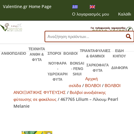
Valentine.gr Home Page
Ο λογαριασμός μου
Καλάθι
Αναζήτηση
για:
ΤΕΧΝΗΤΑ
ΤΡΙΑΝΤΑΦΥΛΛΙΕΣ
ΕΙΔΗ
ΑΝΘΟΠΩΛΕΙΟ
ΣΠΟΡΟΙ
ΒΟΛΒΟΙ
ΑΝΘΗ &
& ΘΑΜΝΟΙ
ΚΗΠΟΥ
ΦΥΤΑ
ΝΟΥΦΑΡΑ
BONSAI
ΣΑΡΚΟΦΑΓΑ
ΔΙΑΦΟΡΑ
-
- FENG
ΦΥΤΑ
ΥΔΡΟΧΑΡΗ
SHUI
Αρχική
ΦΥΤΑ
σελίδα
/
ΒΟΛΒΟΙ
/
ΒΟΛΒOI
ΑΝΟΙΞΙΑΤΙΚΗΣ ΦΥΤΕΥΣΗΣ
/
Βολβοί ανοιξιάτικης
φύτευσης σε φακέλους
/ 467765 Lilium – Λίλιουμ Pearl
Melanie