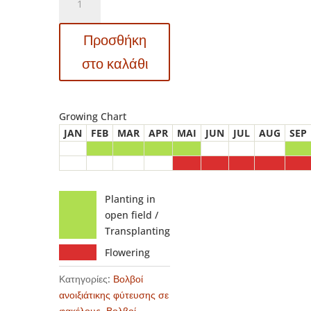
Lilium
–
Προσθήκη
Λίλιουμ
Pearl
στο καλάθι
Melanie
ποσότητα
Growing Chart
JAN
FEB
MAR
APR
MAI
JUN
JUL
AUG
SEP
Planting in
open field /
Transplanting
Flowering
Κατηγορίες:
Βολβοί
ανοιξιάτικης φύτευσης σε
φακέλους
,
Βολβοί