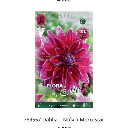
789557 Dahlia – Ντάλια Mero Star