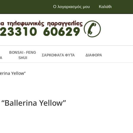
Ο λογαριασμός μου
Καλάθι
BONSAI - FENG
ΣΑΡΚΟΦΑΓΑ ΦΥΤΑ
ΔΙΑΦΟΡΑ
Α
SHUI
erina Yellow”
“Ballerina Yellow”