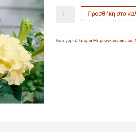
516412
Προσθήκη στο κα
Datura
metel
"Ballerina
Yellow"
Κατηγορία:
Σπόροι Μπρουγκμάνσιας και 
ποσότητα