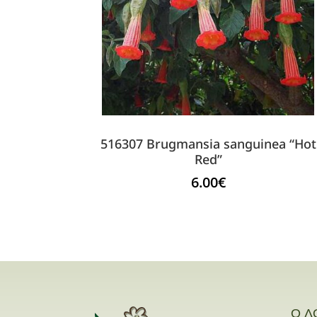
516307 Brugmansia sanguinea “Hot
Red”
6.00
€
Ο Λ