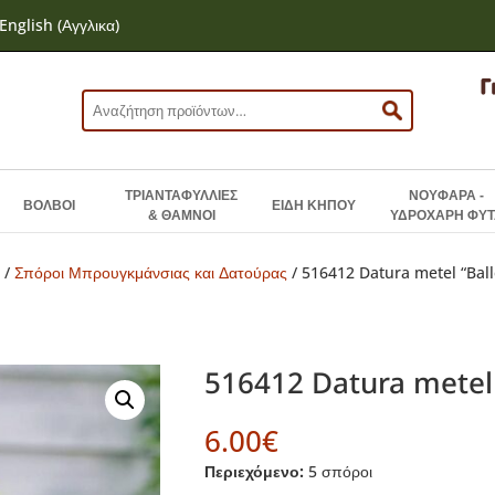
English
(
Αγγλικα
)
Αναζήτηση
για:
ΤΡΙΑΝΤΑΦΥΛΛΙΕΣ
ΝΟΥΦΑΡΑ -
ΒΟΛΒΟΙ
ΕΙΔΗ ΚΗΠΟΥ
& ΘΑΜΝΟΙ
ΥΔΡΟΧΑΡΗ ΦΥΤ
Ν
/
Σπόροι Μπρουγκμάνσιας και Δατούρας
/ 516412 Datura metel “Ball
516412 Datura metel 
6.00
€
Περιεχόμενο:
5 σπόροι