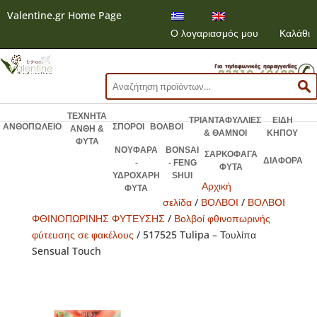
Valentine.gr Home Page
Ο λογαριασμός μου
Καλάθι
Αναζήτηση
για:
ΤΕΧΝΗΤΑ
ΤΡΙΑΝΤΑΦΥΛΛΙΕΣ
ΕΙΔΗ
ΑΝΘΟΠΩΛΕΙΟ
ΣΠΟΡΟΙ
ΒΟΛΒΟΙ
ΑΝΘΗ &
& ΘΑΜΝΟΙ
ΚΗΠΟΥ
ΦΥΤΑ
ΝΟΥΦΑΡΑ
BONSAI
ΣΑΡΚΟΦΑΓΑ
ΔΙΑΦΟΡΑ
-
- FENG
ΦΥΤΑ
ΥΔΡΟΧΑΡΗ
SHUI
Αρχική
ΦΥΤΑ
σελίδα
/
ΒΟΛΒΟΙ
/
ΒΟΛΒOI
ΦΘΙΝΟΠΩΡΙΝΗΣ ΦΥΤΕΥΣΗΣ
/
Βολβοί φθινοπωρινής
φύτευσης σε φακέλους
/ 517525 Tulipa – Τουλίπα
Sensual Touch