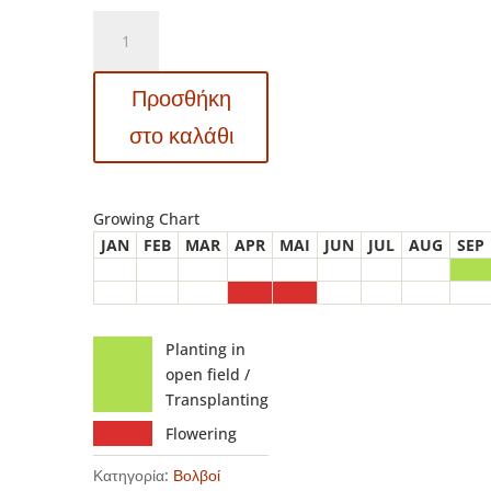
517525
Tulipa
–
Προσθήκη
Τουλίπα
Sensual
στο καλάθι
Touch
ποσότητα
Growing Chart
JAN
FEB
MAR
APR
MAI
JUN
JUL
AUG
SEP
Planting in
open field /
Transplanting
Flowering
Κατηγορία:
Βολβοί