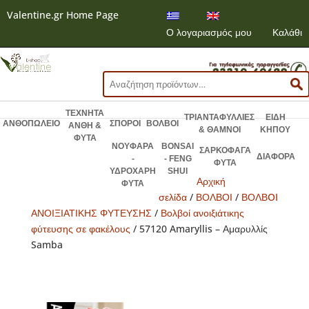
Valentine.gr Home Page
Ο λογαριασμός μου
Καλάθι
Αναζήτηση
για:
ΤΕΧΝΗΤΑ
ΤΡΙΑΝΤΑΦΥΛΛΙΕΣ
ΕΙΔΗ
ΑΝΘΟΠΩΛΕΙΟ
ΣΠΟΡΟΙ
ΒΟΛΒΟΙ
ΑΝΘΗ &
& ΘΑΜΝΟΙ
ΚΗΠΟΥ
ΦΥΤΑ
ΝΟΥΦΑΡΑ
BONSAI
ΣΑΡΚΟΦΑΓΑ
ΔΙΑΦΟΡΑ
-
- FENG
ΦΥΤΑ
ΥΔΡΟΧΑΡΗ
SHUI
Αρχική
ΦΥΤΑ
σελίδα
/
ΒΟΛΒΟΙ
/
ΒΟΛΒOI
ΑΝΟΙΞΙΑΤΙΚΗΣ ΦΥΤΕΥΣΗΣ
/
Βολβοί ανοιξιάτικης
φύτευσης σε φακέλους
/ 57120 Amaryllis – Αμαρυλλίς
Samba