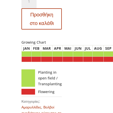
Amaryllis
–
Προσθήκη
Αμαρυλλίς
Samba
στο καλάθι
ποσότητα
Growing Chart
JAN
FEB
MAR
APR
MAI
JUN
JUL
AUG
SEP
Planting in
open field /
Transplanting
Flowering
Κατηγορίες:
Αμαρυλλίδες
,
Βολβοί
ανοιξιάτικης φύτευσης σε