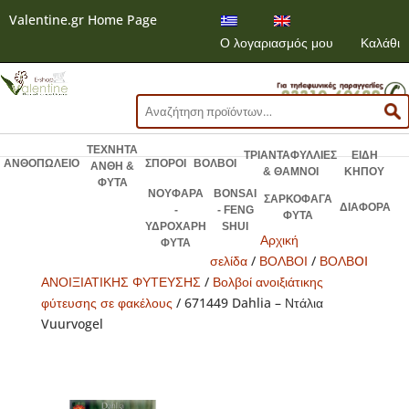
Valentine.gr Home Page
Ο λογαριασμός μου
Καλάθι
Αναζήτηση
για:
ΤΕΧΝΗΤΑ
ΤΡΙΑΝΤΑΦΥΛΛΙΕΣ
ΕΙΔΗ
ΑΝΘΟΠΩΛΕΙΟ
ΣΠΟΡΟΙ
ΒΟΛΒΟΙ
ΑΝΘΗ &
& ΘΑΜΝΟΙ
ΚΗΠΟΥ
ΦΥΤΑ
ΝΟΥΦΑΡΑ
BONSAI
ΣΑΡΚΟΦΑΓΑ
ΔΙΑΦΟΡΑ
-
- FENG
ΦΥΤΑ
ΥΔΡΟΧΑΡΗ
SHUI
Αρχική
ΦΥΤΑ
σελίδα
/
ΒΟΛΒΟΙ
/
ΒΟΛΒOI
ΑΝΟΙΞΙΑΤΙΚΗΣ ΦΥΤΕΥΣΗΣ
/
Βολβοί ανοιξιάτικης
φύτευσης σε φακέλους
/ 671449 Dahlia – Ντάλια
Vuurvogel