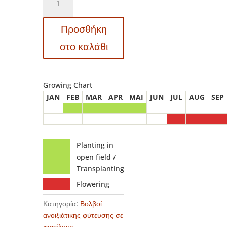
Dahlia
-
Προσθήκη
Ντάλια
Vuurvogel
στο καλάθι
ποσότητα
Growing Chart
JAN
FEB
MAR
APR
MAI
JUN
JUL
AUG
SEP
Planting in
open field /
Transplanting
Flowering
Κατηγορία:
Βολβοί
ανοιξιάτικης φύτευσης σε
φακέλους