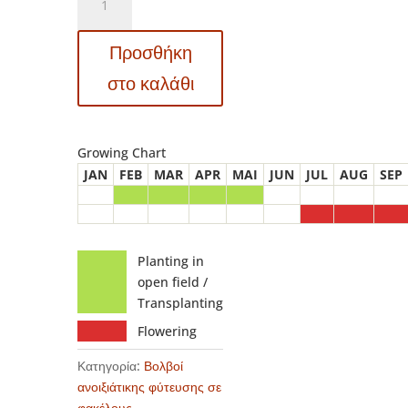
Gladiolus
-
Προσθήκη
Γλαδιόλα
Plumtart
στο καλάθι
ποσότητα
Growing Chart
JAN
FEB
MAR
APR
MAI
JUN
JUL
AUG
SEP
Planting in
open field /
Transplanting
Flowering
Κατηγορία:
Βολβοί
ανοιξιάτικης φύτευσης σε
φακέλους