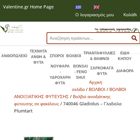
Valentine.gr Home Page
Ο λογαριασμός μου
Καλάθι
Αναζήτηση
για:
ΤΕΧΝΗΤΑ
ΤΡΙΑΝΤΑΦΥΛΛΙΕΣ
ΕΙΔΗ
ΑΝΘΟΠΩΛΕΙΟ
ΣΠΟΡΟΙ
ΒΟΛΒΟΙ
ΑΝΘΗ &
& ΘΑΜΝΟΙ
ΚΗΠΟΥ
ΦΥΤΑ
ΝΟΥΦΑΡΑ
BONSAI
ΣΑΡΚΟΦΑΓΑ
ΔΙΑΦΟΡΑ
-
- FENG
ΦΥΤΑ
ΥΔΡΟΧΑΡΗ
SHUI
Αρχική
ΦΥΤΑ
σελίδα
/
ΒΟΛΒΟΙ
/
ΒΟΛΒOI
ΑΝΟΙΞΙΑΤΙΚΗΣ ΦΥΤΕΥΣΗΣ
/
Βολβοί ανοιξιάτικης
φύτευσης σε φακέλους
/ 740046 Gladiolus – Γλαδιόλα
Plumtart