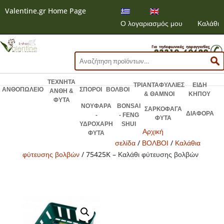
Valentine.gr Home Page
Ο λογαριασμός μου
Καλάθι
Αναζήτηση
για:
ΤΕΧΝΗΤΑ
ΤΡΙΑΝΤΑΦΥΛΛΙΕΣ
ΕΙΔΗ
ΑΝΘΟΠΩΛΕΙΟ
ΣΠΟΡΟΙ
ΒΟΛΒΟΙ
ΑΝΘΗ &
& ΘΑΜΝΟΙ
ΚΗΠΟΥ
ΦΥΤΑ
ΝΟΥΦΑΡΑ
BONSAI
ΣΑΡΚΟΦΑΓΑ
ΔΙΑΦΟΡΑ
-
- FENG
ΦΥΤΑ
ΥΔΡΟΧΑΡΗ
SHUI
Αρχική
ΦΥΤΑ
σελίδα
/
ΒΟΛΒΟΙ
/
Καλάθια
φύτευσης βολβών
/ 75425K – Καλάθι φύτευσης βολβών