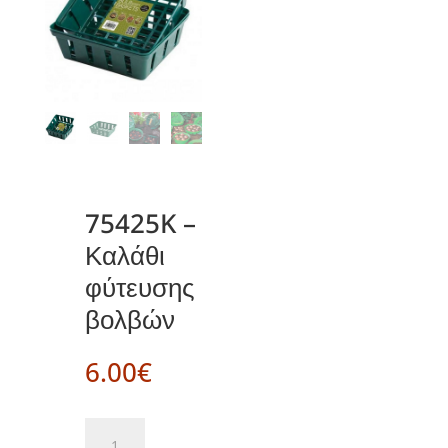
75425K –
Καλάθι
φύτευσης
βολβών
6.00
€
75425K