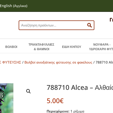
English
(
Αγγλικα
)
Αναζήτηση
για:
ΤΡΙΑΝΤΑΦΥΛΛΙΕΣ
ΝΟΥΦΑΡΑ -
ΒΟΛΒΟΙ
ΕΙΔΗ ΚΗΠΟΥ
& ΘΑΜΝΟΙ
ΥΔΡΟΧΑΡΗ ΦΥΤ
ΗΣ ΦΥΤΕΥΣΗΣ
/
Βολβοί ανοιξιάτικης φύτευσης σε φακέλους
/ 788710 Al
788710 Alcea – Αλθαί
5.00
€
Περιεχόμενο:
1 ρίζωμα