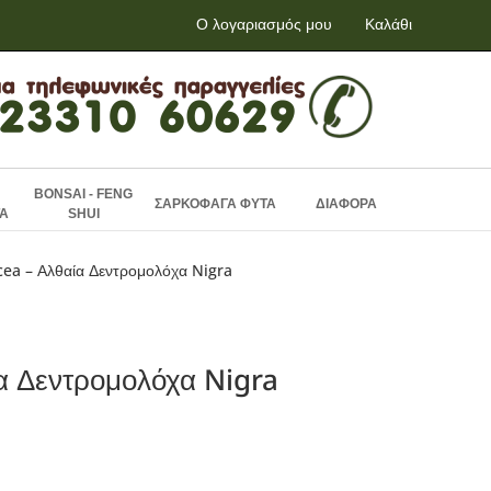
Ο λογαριασμός μου
Καλάθι
BONSAI - FENG
ΣΑΡΚΟΦΑΓΑ ΦΥΤΑ
ΔΙΑΦΟΡΑ
Α
SHUI
cea – Αλθαία Δεντρομολόχα Nigra
α Δεντρομολόχα Nigra