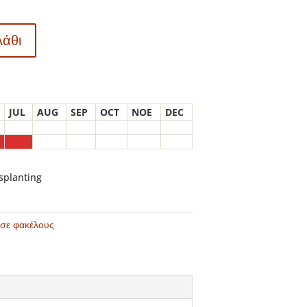
λάθι
JUL
AUG
SEP
OCT
NOE
DEC
nsplanting
 σε φακέλους