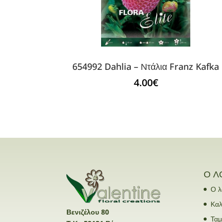
654992 Dahlia – Ντάλια Franz Kafka
4.00
€
Ο Λ
Ο λ
Καλ
Βενιζέλου 80
Ταμ