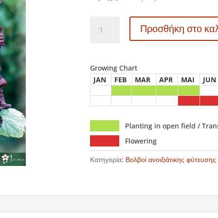
788710
Προσθήκη στο κα
Alcea
-
Αλθαία
Δεντρομολόχα
Growing Chart
Nigra
JAN
FEB
MAR
APR
MAI
JUN
ποσότητα
Planting in open field / Tra
Flowering
Κατηγορία:
Βολβοί ανοιξιάτικης φύτευσης