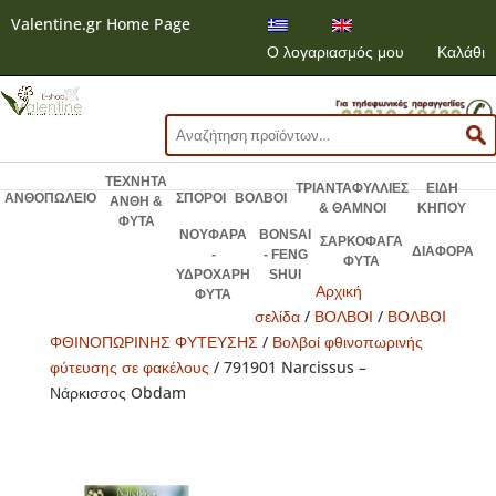
Valentine.gr Home Page
Ο λογαριασμός μου
Καλάθι
Αναζήτηση
για:
ΤΕΧΝΗΤΑ
ΤΡΙΑΝΤΑΦΥΛΛΙΕΣ
ΕΙΔΗ
ΑΝΘΟΠΩΛΕΙΟ
ΣΠΟΡΟΙ
ΒΟΛΒΟΙ
ΑΝΘΗ &
& ΘΑΜΝΟΙ
ΚΗΠΟΥ
ΦΥΤΑ
ΝΟΥΦΑΡΑ
BONSAI
ΣΑΡΚΟΦΑΓΑ
ΔΙΑΦΟΡΑ
-
- FENG
ΦΥΤΑ
ΥΔΡΟΧΑΡΗ
SHUI
Αρχική
ΦΥΤΑ
σελίδα
/
ΒΟΛΒΟΙ
/
ΒΟΛΒOI
ΦΘΙΝΟΠΩΡΙΝΗΣ ΦΥΤΕΥΣΗΣ
/
Βολβοί φθινοπωρινής
φύτευσης σε φακέλους
/ 791901 Narcissus –
Νάρκισσος Obdam