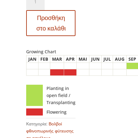
Narcissus
–
Προσθήκη
Νάρκισσος
Obdam
στο καλάθι
ποσότητα
Growing Chart
JAN
FEB
MAR
APR
MAI
JUN
JUL
AUG
SEP
Planting in
open field /
Transplanting
Flowering
Κατηγορία:
Βολβοί
φθινοπωρινής φύτευσης
σε φακέλους