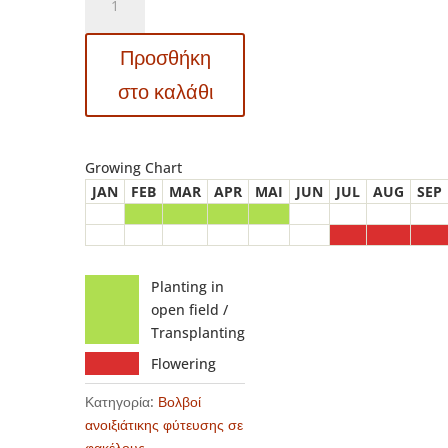
Dahlia
-
Προσθήκη
Ντάλια
Hy
στο καλάθι
Trio
ποσότητα
Growing Chart
JAN
FEB
MAR
APR
MAI
JUN
JUL
AUG
SEP
Planting in
open field /
Transplanting
Flowering
Κατηγορία:
Βολβοί
ανοιξιάτικης φύτευσης σε
φακέλους