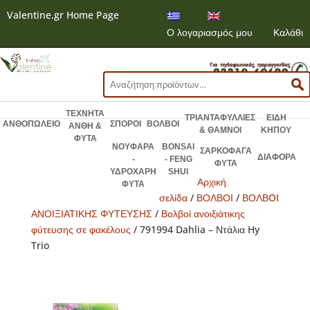
Valentine.gr Home Page
Ο λογαριασμός μου
Καλάθι
Αναζήτηση
για:
ΤΕΧΝΗΤΑ
ΤΡΙΑΝΤΑΦΥΛΛΙΕΣ
ΕΙΔΗ
ΑΝΘΟΠΩΛΕΙΟ
ΣΠΟΡΟΙ
ΒΟΛΒΟΙ
ΑΝΘΗ &
& ΘΑΜΝΟΙ
ΚΗΠΟΥ
ΦΥΤΑ
ΝΟΥΦΑΡΑ
BONSAI
ΣΑΡΚΟΦΑΓΑ
ΔΙΑΦΟΡΑ
-
- FENG
ΦΥΤΑ
ΥΔΡΟΧΑΡΗ
SHUI
Αρχική
ΦΥΤΑ
σελίδα
/
ΒΟΛΒΟΙ
/
ΒΟΛΒOI
ΑΝΟΙΞΙΑΤΙΚΗΣ ΦΥΤΕΥΣΗΣ
/
Βολβοί ανοιξιάτικης
φύτευσης σε φακέλους
/ 791994 Dahlia – Ντάλια Hy
Trio