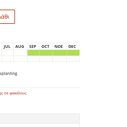
λάθι
JUL
AUG
SEP
OCT
NOE
DEC
nsplanting
ης σε φακέλους