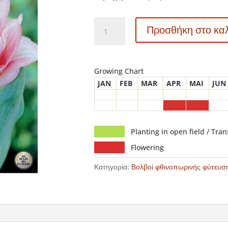
80015
Προσθήκη στο κα
Tulipa
–
Τουλίπα
Foxtrot
Growing Chart
ποσότητα
JAN
FEB
MAR
APR
MAI
JUN
Planting in open field / Tra
Flowering
Κατηγορία:
Βολβοί φθινοπωρινής φύτευσ