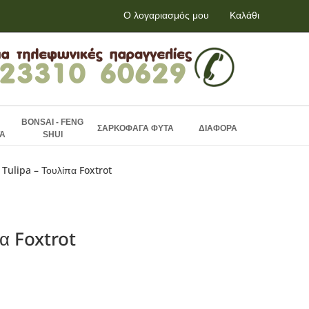
Ο λογαριασμός μου
Καλάθι
BONSAI - FENG
ΣΑΡΚΟΦΑΓΑ ΦΥΤΑ
ΔΙΑΦΟΡΑ
Α
SHUI
 Tulipa – Τουλίπα Foxtrot
α Foxtrot