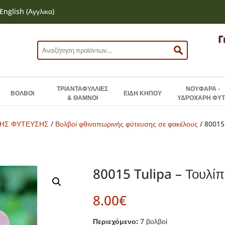
English
(
Αγγλικα
)
Αναζήτηση
για:
ΤΡΙΑΝΤΑΦΥΛΛΙΕΣ
ΝΟΥΦΑΡΑ -
ΒΟΛΒΟΙ
ΕΙΔΗ ΚΗΠΟΥ
& ΘΑΜΝΟΙ
ΥΔΡΟΧΑΡΗ ΦΥΤ
ΝΗΣ ΦΥΤΕΥΣΗΣ
/
Βολβοί φθινοπωρινής φύτευσης σε φακέλους
/ 80015
80015 Tulipa – Τουλίπ
8.00
€
Περιεχόμενο:
7 βολβοί