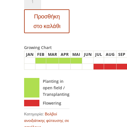
Dahlia
–
Προσθήκη
Ντάλια
Crazy
στο καλάθι
Love
ποσότητα
Growing Chart
JAN
FEB
MAR
APR
MAI
JUN
JUL
AUG
SEP
Planting in
open field /
Transplanting
Flowering
Κατηγορία:
Βολβοί
ανοιξιάτικης φύτευσης σε
φακέλους