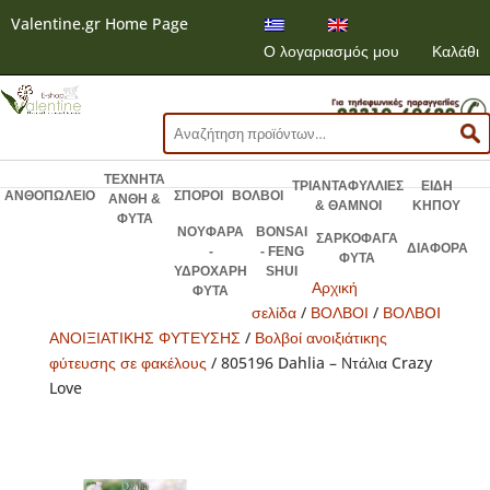
Valentine.gr Home Page
Ο λογαριασμός μου
Καλάθι
Αναζήτηση
για:
ΤΕΧΝΗΤΑ
ΤΡΙΑΝΤΑΦΥΛΛΙΕΣ
ΕΙΔΗ
ΑΝΘΟΠΩΛΕΙΟ
ΣΠΟΡΟΙ
ΒΟΛΒΟΙ
ΑΝΘΗ &
& ΘΑΜΝΟΙ
ΚΗΠΟΥ
ΦΥΤΑ
ΝΟΥΦΑΡΑ
BONSAI
ΣΑΡΚΟΦΑΓΑ
ΔΙΑΦΟΡΑ
-
- FENG
ΦΥΤΑ
ΥΔΡΟΧΑΡΗ
SHUI
Αρχική
ΦΥΤΑ
σελίδα
/
ΒΟΛΒΟΙ
/
ΒΟΛΒOI
ΑΝΟΙΞΙΑΤΙΚΗΣ ΦΥΤΕΥΣΗΣ
/
Βολβοί ανοιξιάτικης
φύτευσης σε φακέλους
/ 805196 Dahlia – Ντάλια Crazy
Love