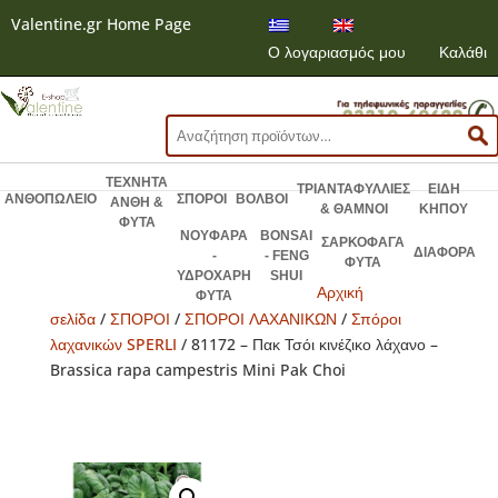
Valentine.gr Home Page
Ο λογαριασμός μου
Καλάθι
Αναζήτηση
για:
ΤΕΧΝΗΤΑ
ΤΡΙΑΝΤΑΦΥΛΛΙΕΣ
ΕΙΔΗ
ΑΝΘΟΠΩΛΕΙΟ
ΣΠΟΡΟΙ
ΒΟΛΒΟΙ
ΑΝΘΗ &
& ΘΑΜΝΟΙ
ΚΗΠΟΥ
ΦΥΤΑ
ΝΟΥΦΑΡΑ
BONSAI
ΣΑΡΚΟΦΑΓΑ
ΔΙΑΦΟΡΑ
-
- FENG
ΦΥΤΑ
ΥΔΡΟΧΑΡΗ
SHUI
Αρχική
ΦΥΤΑ
σελίδα
/
ΣΠΟΡΟΙ
/
ΣΠΟΡΟΙ ΛΑΧΑΝΙΚΩΝ
/
Σπόροι
λαχανικών SPERLI
/ 81172 – Πακ Τσόι κινέζικο λάχανο –
Brassica rapa campestris Mini Pak Choi