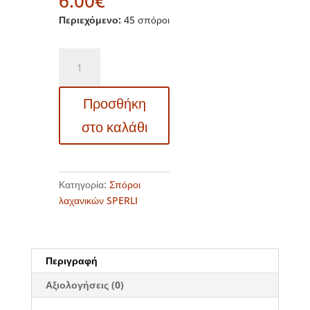
6.00
€
Περιεχόμενο:
45 σπόροι
81172
-
Πακ
Προσθήκη
Τσόι
κινέζικο
στο καλάθι
λάχανο
-
Brassica
rapa
Κατηγορία:
Σπόροι
campestris
λαχανικών SPERLI
Mini
Pak
Choi
Περιγραφή
ποσότητα
Αξιολογήσεις (0)